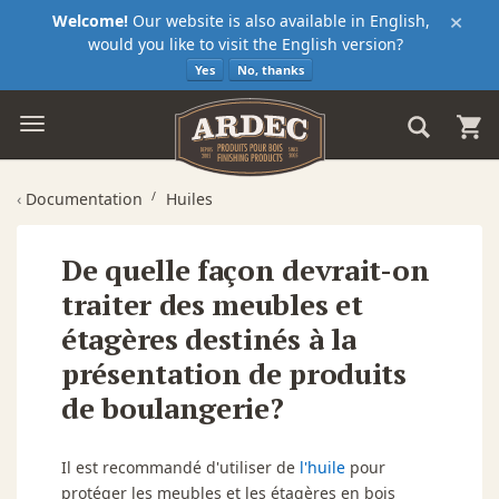
×
Welcome!
Our website is also available in English,
would you like to visit the English version?
Yes
No, thanks
‹
Documentation
Huiles
De quelle façon devrait-on
traiter des meubles et
étagères destinés à la
présentation de produits
de boulangerie?
Il est recommandé d'utiliser de
l'huile
pour
protéger les meubles et les étagères en bois