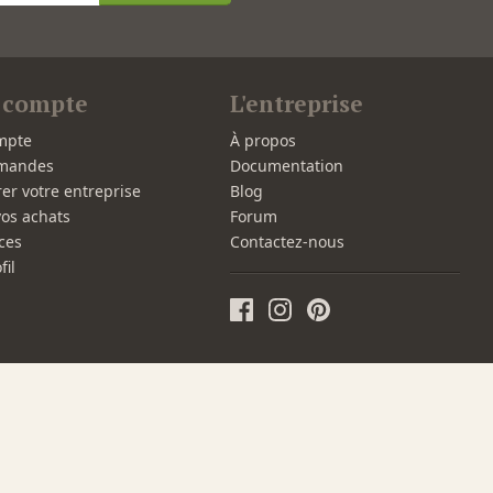
 compte
L'entreprise
mpte
À propos
mandes
Documentation
rer votre entreprise
Blog
vos achats
Forum
ces
Contactez-nous
fil