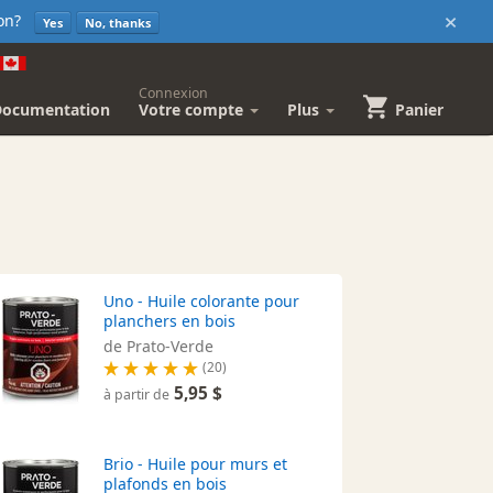
×
sion?
Yes
No, thanks
Connexion
Documentation
Votre compte
Plus
Panier
Uno - Huile colorante pour
planchers en bois
de Prato-Verde
(20)
5,95 $
à partir de
Brio - Huile pour murs et
plafonds en bois