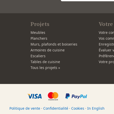
Projets
Votre
Meubles
Votre co
Planchers
Vos com
Murs, plafonds et boiseries
Enregist
Armoires de cuisine
Évaluer 
Escaliers
Préféren
Tables de cuisine
Votre pro
Tous les projets »
Politique de vente
·
Confidentialité
·
Cookies
·
In English