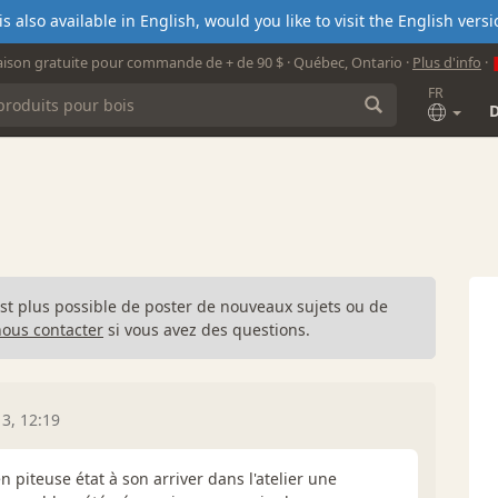
s also available in English, would you like to visit the English ver
aison gratuite pour commande de + de 90 $ · Québec, Ontario ·
Plus d'info
·
FR
n'est plus possible de poster de nouveaux sujets ou de
nous contacter
si vous avez des questions.
13, 12:19
n piteuse état à son arriver dans l'atelier une