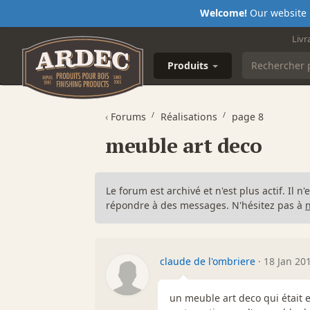
Welcome!
Our website i
Livr
Produits
‹
Forums
Réalisations
page 8
meuble art deco
Le forum est archivé et n'est plus actif. Il 
répondre à des messages. N'hésitez pas à
claude de l'ombriere
·
18 Jan 20
un meuble art deco qui était e