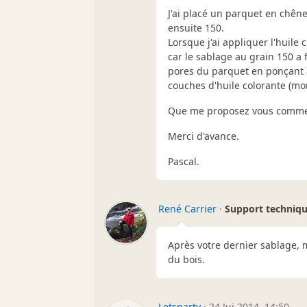
J'ai placé un parquet en chêne
ensuite 150.
Lorsque j'ai appliquer l'huile 
car le sablage au grain 150 a f
pores du parquet en ponçant 
couches d'huile colorante (m
Que me proposez vous comme
Merci d'avance.
Pascal.
René Carrier
·
Support techniq
Après votre dernier sablage, 
du bois.
Letsparty
·
24 Jui 2014, 14:50