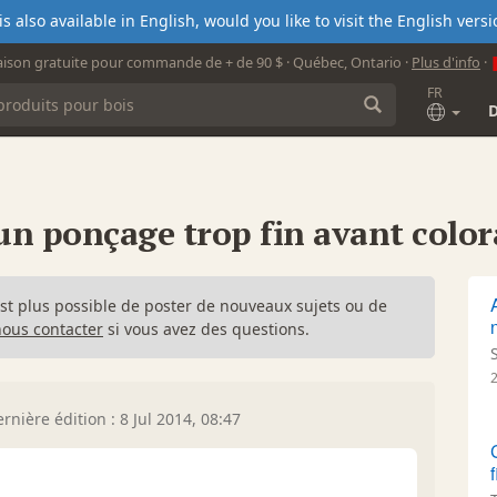
s also available in English, would you like to visit the English ver
aison gratuite pour commande de + de 90 $ · Québec, Ontario ·
Plus d'info
·
FR
n ponçage trop fin avant color
n'est plus possible de poster de nouveaux sujets ou de
nous contacter
si vous avez des questions.
rnière édition : 8 Jul 2014, 08:47