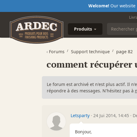
Welcome!
Our website i
Livr
Produits
‹
Forums
Support technique
page 82
comment récupérer u
Le forum est archivé et n'est plus actif. Il 
répondre à des messages. N'hésitez pas à
Letsparty
·
24 Jui 2014, 14:45
·
De
Bonjour,