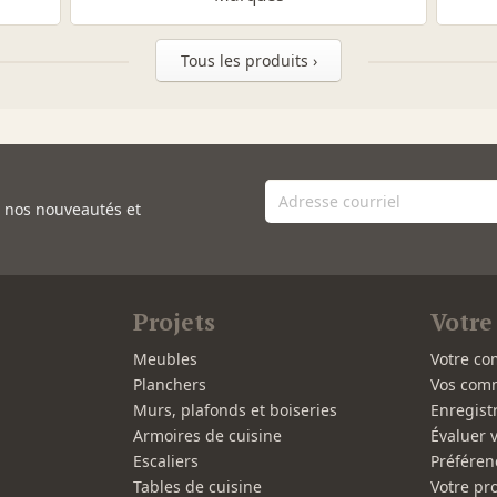
Tous les produits ›
e nos nouveautés et
Projets
Votre
Meubles
Votre co
Planchers
Vos com
Murs, plafonds et boiseries
Enregist
Armoires de cuisine
Évaluer 
Escaliers
Préféren
Tables de cuisine
Votre pro