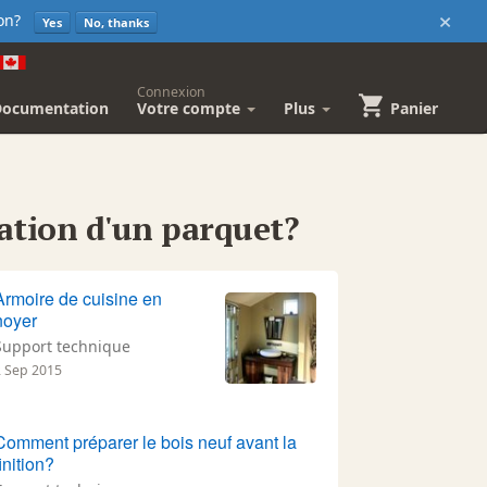
×
sion?
Yes
No, thanks
Connexion
Documentation
Votre compte
Plus
Panier
ation d'un parquet?
Armoire de cuisine en
noyer
Support technique
2 Sep 2015
Comment préparer le bois neuf avant la
finition?