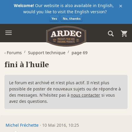
×
Welcome!
Our website is also available in English,
would you like to visit the English version?
Yes
No, thanks
‹
Forums
Support technique
page 69
fini à l'huile
Le forum est archivé et n'est plus actif. Il n'est plus
possible de poster de nouveaux sujets ou de répondre à
des messages. N'hésitez pas à
nous contacter
si vous
avez des questions.
Michel Fréchette
·
10 Mai 2016, 10:25