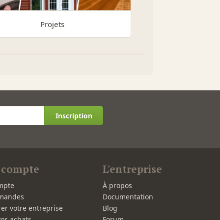
Projets
Inscription
 compte
L'entreprise
mpte
À propos
mandes
Documentation
rer votre entreprise
Blog
vos achats
Forum