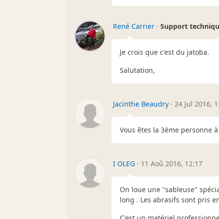
René Carrier
·
Support techniq
Je crois que c'est du jatoba.
Salutation,
Jacinthe Beaudry
·
24 Jul 2016, 1
Vous êtes la 3ème personne à 
I OLEG
·
11 Aoû 2016, 12:17
On loue une "sableuse" spécial
long . Les abrasifs sont pris 
C'est un matériel professionne