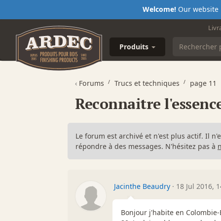
Welcome!
Our website i
Livr
Produits
‹
Forums
Trucs et techniques
page 11
Reconnaitre l'essenc
Le forum est archivé et n'est plus actif. Il 
répondre à des messages. N'hésitez pas à
Jacinthe Beaudry
·
18 Jul 2016, 1
Bonjour j'habite en Colombie