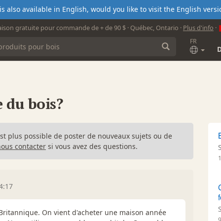
s also available in English, would you like to visit the English ver
aison gratuite pour commande de + de 90 $ · Québec, Ontario ·
Plus d'info
·
FR
e du bois?
n'est plus possible de poster de nouveaux sujets ou de
nous contacter
si vous avez des questions.
4:17
-Britannique. On vient d'acheter une maison année