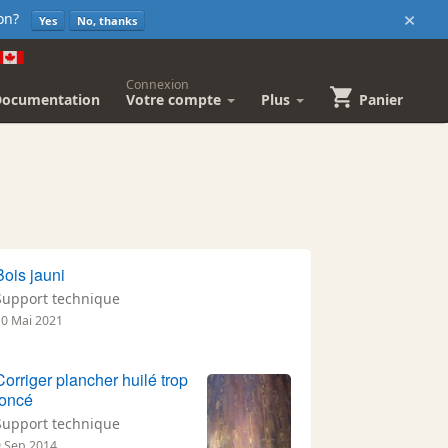
×
sion?
Yes
No, thanks
Connexion
Documentation
Votre compte
Plus
Panier
Bois jauni
Support technique
10 Mai 2021
Corriger plancher huilé trop
foncé
Support technique
9 Sep 2014