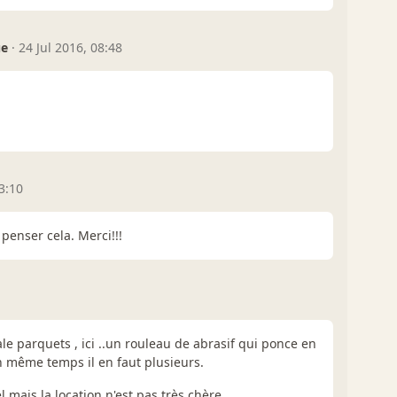
ue
·
24 Jul 2016, 08:48
3:10
penser cela. Merci!!!
e parquets , ici ..un rouleau de abrasif qui ponce en
en même temps il en faut plusieurs.
l mais la location n'est pas très chère