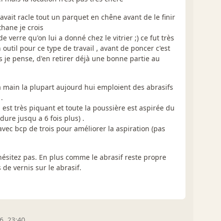
vait racle tout un parquet en chêne avant de le finir
thane je crois
e verre qu'on lui a donné chez le vitrier ;) ce fut très
 outil pour ce type de travail , avant de poncer c'est
s je pense, d'en retirer déjà une bonne partie au
à main la plupart aujourd hui emploient des abrasifs
.
in est très piquant et toute la poussière est aspirée du
dure jusqu a 6 fois plus) .
e avec bcp de trois pour améliorer la aspiration (pas
hésitez pas. En plus comme le abrasif reste propre
de vernis sur le abrasif.
6, 23:40