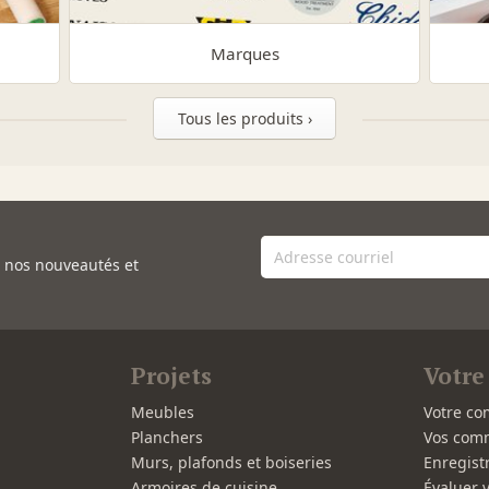
Marques
Tous les produits ›
e nos nouveautés et
Projets
Votre
Meubles
Votre co
Planchers
Vos com
Murs, plafonds et boiseries
Enregist
Armoires de cuisine
Évaluer 