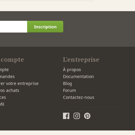
Inscription
 compte
L'entreprise
mpte
À propos
mandes
Documentation
rer votre entreprise
Blog
vos achats
Forum
ces
Contactez-nous
fil