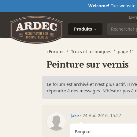
Welcome!
Our website i
Livr
Produits
‹
Forums
Trucs et techniques
page 11
Peinture sur vernis
Le forum est archivé et n'est plus actif. Il 
répondre à des messages. N'hésitez pas à
Jake
·
24 Aoû 2016, 15:27
Bonjour