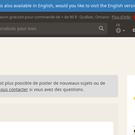
s also available in English, would you like to visit the English ver
aison gratuite pour commande de + de 90 $ · Québec, Ontario ·
Plus d'info
·
FR
n'est plus possible de poster de nouveaux sujets ou de
nous contacter
si vous avez des questions.