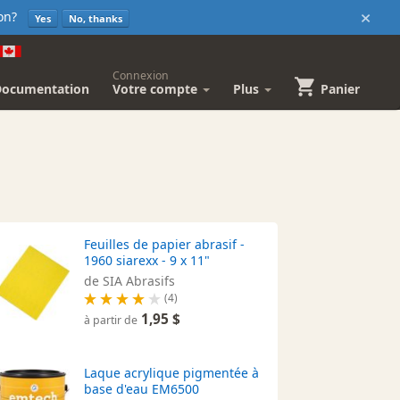
×
sion?
Yes
No, thanks
Connexion
Documentation
Votre compte
Plus
Panier
Feuilles de papier abrasif -
1960 siarexx - 9 x 11"
de SIA Abrasifs
(4)
1,95 $
à partir de
Laque acrylique pigmentée à
base d'eau EM6500