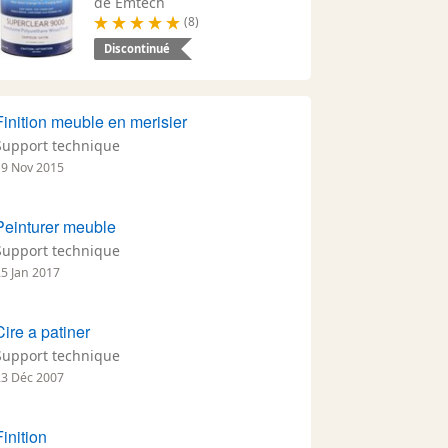
de Emtech
(8)
Discontinué
Finition meuble en merisier
Support technique
19 Nov 2015
Peinturer meuble
Support technique
25 Jan 2017
Cire a patiner
Support technique
23 Déc 2007
Finition