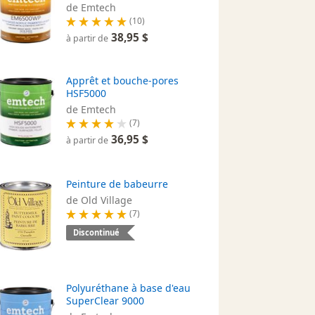
de Emtech
(10)
38,95 $
à partir de
Apprêt et bouche-pores
HSF5000
de Emtech
(7)
36,95 $
à partir de
Peinture de babeurre
de Old Village
(7)
Discontinué
Polyuréthane à base d'eau
SuperClear 9000