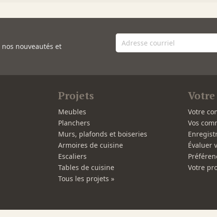
e nos nouveautés et
Projets
Votre
Meubles
Votre co
Planchers
Vos com
Murs, plafonds et boiseries
Enregist
Armoires de cuisine
Évaluer 
Escaliers
Préféren
Tables de cuisine
Votre pro
Tous les projets »