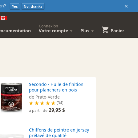
×
sion?
Yes
No, thanks
Connexion
Documentation
Votre compte
Plus
Panier
Secondo - Huile de finition
pour planchers en bois
de Prato-Verde
(34)
29,95 $
à partir de
Chiffons de peintre en jersey
prélavé de qualité