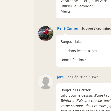
Varathane? Si oui, quel verni 
utiliser le Secondo?
Merci
René Carrier
·
Support techniq
Bonjour Jake,
Oui dans les deux cas.
Bonne finition !
Jake
·
22 Déc 2022, 13:42
Bonjour M Carrier
Info pour le dessus d’une tab
Teinture: UNO: une couche- quell
Verni; Secondo: deux couches , 
dois-je teindre et vernir aus