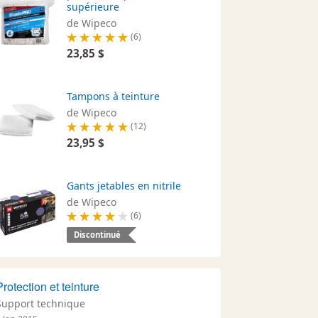
supérieure
de Wipeco
(6)
23,85 $
Tampons à teinture
de Wipeco
(12)
23,95 $
Gants jetables en nitrile
de Wipeco
(6)
Discontinué
Protection et teinture
Support technique