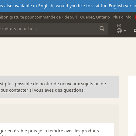
s also available in English, would you like to visit the English ver
aison gratuite pour commande de + de 90 $ · Québec, Ontario ·
Plus d'info
·
FR
n'est plus possible de poster de nouveaux sujets ou de
nous contacter
si vous avez des questions.
er en érable puis-je la teindre avec les produits