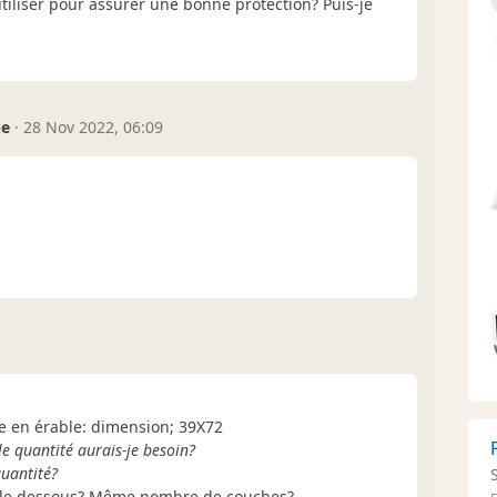
utiliser pour assurer une bonne protection? Puis-je
ue
·
28 Nov 2022, 06:09
le en érable: dimension; 39X72
e quantité aurais-je besoin?
quantité?
si le dessous? Même nombre de couches?