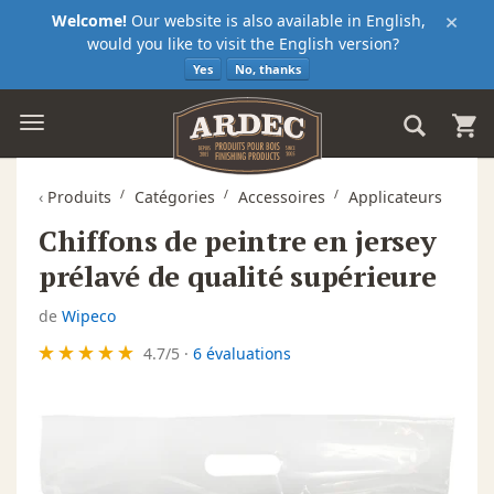
×
Welcome!
Our website is also available in English,
would you like to visit the English version?
Yes
No, thanks
‹
Produits
Catégories
Accessoires
Applicateurs
Chiffons de peintre en jersey
prélavé de qualité supérieure
de
Wipeco
4.7
/
5
·
6 évaluations