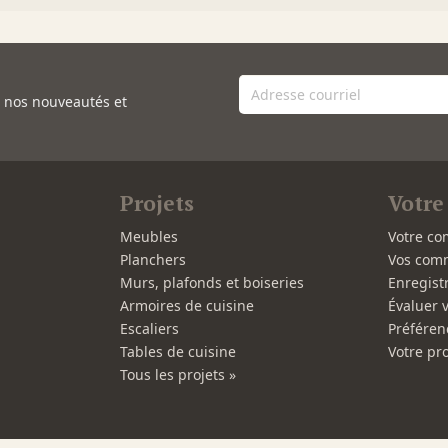
e nos nouveautés et
Projets
Votre
Meubles
Votre co
Planchers
Vos com
Murs, plafonds et boiseries
Enregist
Armoires de cuisine
Évaluer 
Escaliers
Préféren
Tables de cuisine
Votre pro
Tous les projets »