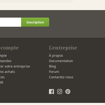
Inscription
 compte
L'entreprise
mpte
À propos
mandes
Documentation
rer votre entreprise
Blog
vos achats
Forum
ces
Contactez-nous
fil