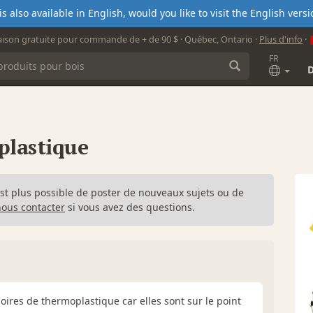
s also available in English, would you like to visit the English ver
aison gratuite pour commande de + de 90 $ · Québec, Ontario ·
Plus d'info
·
FR
plastique
n'est plus possible de poster de nouveaux sujets ou de
nous contacter
si vous avez des questions.
ires de thermoplastique car elles sont sur le point