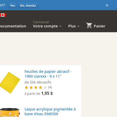
×
sion?
Yes
No, thanks
Connexion
Documentation
Votre compte
Plus
Panier
Feuilles de papier abrasif -
1960 siarexx - 9 x 11"
de SIA Abrasifs
(4)
1,95 $
à partir de
Laque acrylique pigmentée à
base d'eau EM6500