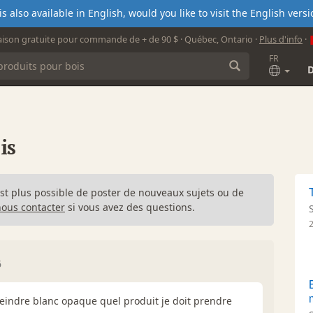
s also available in English, would you like to visit the English ver
aison gratuite pour commande de + de 90 $ · Québec, Ontario ·
Plus d'info
·
FR
is
n'est plus possible de poster de nouveaux sujets ou de
nous contacter
si vous avez des questions.
6
 teindre blanc opaque quel produit je doit prendre