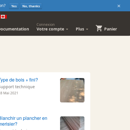
×
sion?
Yes
No, thanks
Connexion
Documentation
Votre compte
Plus
Panier
Type de bois + fini?
Support technique
28 Mai 2021
Blanchir un plancher en
merisier?