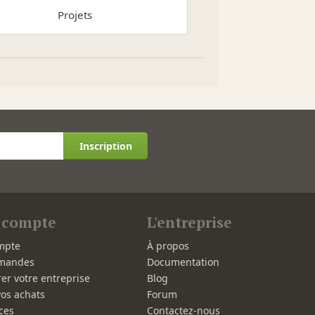
Projets
Inscription
 compte
L'entreprise
mpte
À propos
mandes
Documentation
rer votre entreprise
Blog
vos achats
Forum
ces
Contactez-nous