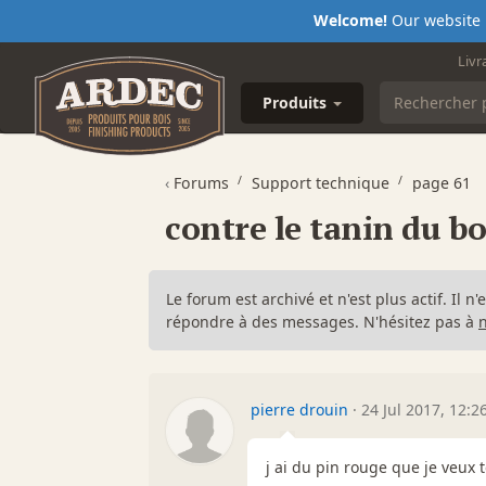
Welcome!
Our website i
Livr
Produits
‹
Forums
Support technique
page 61
contre le tanin du bo
Le forum est archivé et n'est plus actif. Il 
répondre à des messages. N'hésitez pas à
pierre drouin
·
24 Jul 2017, 12:2
j ai du pin rouge que je veux