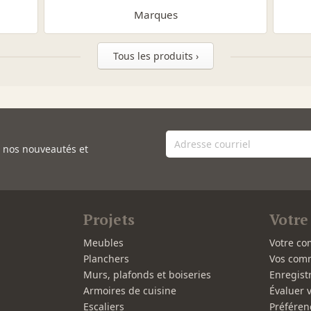
Marques
Tous les produits ›
e nos nouveautés et
Projets
Votre
Meubles
Votre co
Planchers
Vos com
Murs, plafonds et boiseries
Enregist
Armoires de cuisine
Évaluer 
Escaliers
Préféren