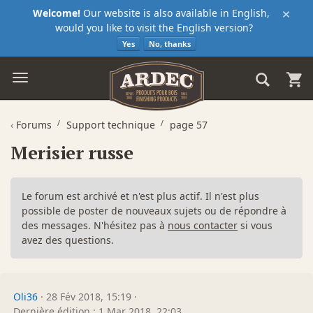
×
Welcome!
Our website is also available in English,
would you like to visit the English version?
Yes
No, thanks
‹
Forums
Support technique
page 57
Merisier russe
Le forum est archivé et n'est plus actif. Il n'est plus
possible de poster de nouveaux sujets ou de répondre à
des messages. N'hésitez pas à
nous contacter
si vous
avez des questions.
Oli36
·
28 Fév 2018, 15:19
·
Dernière édition : 1 Mar 2018, 22:03