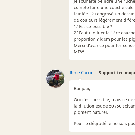
Je souhaite peindre une ruche
compte faire une couche color
teintée. J'ai engravé un dessin
de couleurs légèrement difér
1/ Est-ce possible ?
2/ Faut-il diluer la 1ère couc
proportion ? idem pour les pi
Merci d'avance pour les consei
MPW
René Carrier
·
Support techniq
Bonjour,
Oui c'est possible, mais ce ne 
la dilution est de 50 /50 solv
pigment naturel.
Pour le dégradé je ne suis pas