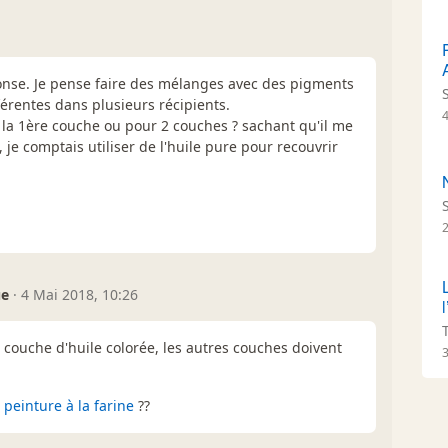
onse. Je pense faire des mélanges avec des pigments
férentes dans plusieurs récipients.
r la 1ère couche ou pour 2 couches ? sachant qu'il me
 je comptais utiliser de l'huile pure pour recouvrir
ue
·
4 Mai 2018, 10:26
l
couche d'huile colorée, les autres couches doivent
3
a
peinture à la farine
??