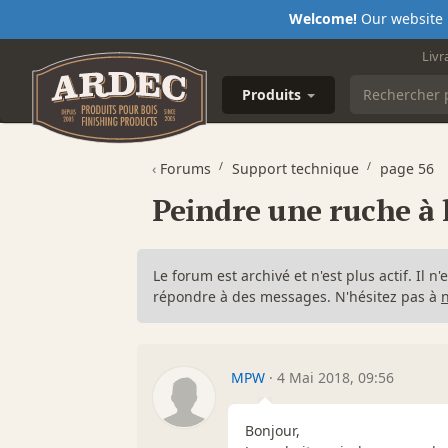
Welcome!
Our website i
Livr
Produits
‹
Forums
Support technique
page 56
Peindre une ruche à 
Le forum est archivé et n'est plus actif. Il 
répondre à des messages. N'hésitez pas à
MPW
·
4 Mai 2018, 09:56
Bonjour,