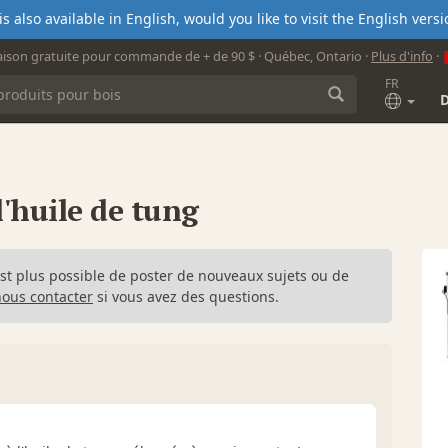
s also available in English, would you like to visit the English ver
aison gratuite pour commande de + de 90 $ · Québec, Ontario ·
Plus d'info
·
FR
l'huile de tung
n'est plus possible de poster de nouveaux sujets ou de
nous contacter
si vous avez des questions.