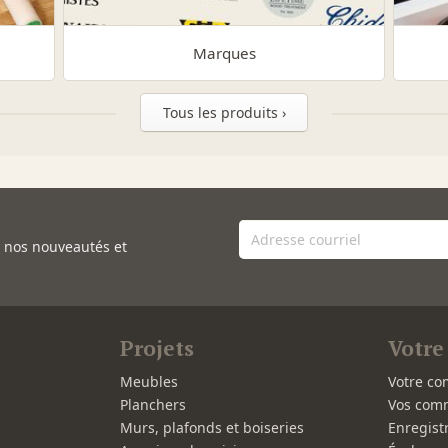
Marques
Tous les produits ›
e nos nouveautés et
Projets
Votre
Meubles
Votre co
Planchers
Vos com
Murs, plafonds et boiseries
Enregist