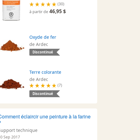
(30)
46,95 $
à partir de
Oxyde de fer
de Ardec
Discontinué
Terre colorante
de Ardec
(7)
Discontinué
Comment éclaircir une peinture à la farine
?
Support technique
30 Sep 2017