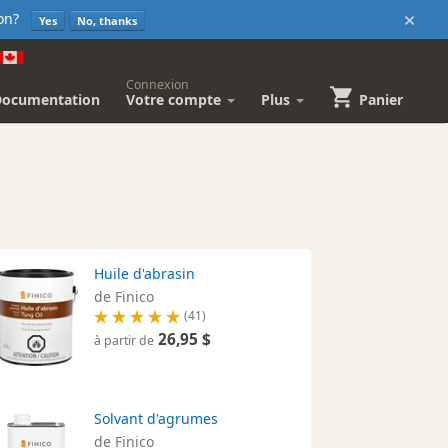
×
sion?
Yes
No, thanks
Connexion
Documentation
Votre compte
Plus
Panier
Huile d'abrasin
de Finico
(41)
26,95 $
à partir de
Solvant d'agrumes
de Finico