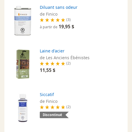
Diluant sans odeur
de Finico
(3)
19,95 $
à partir de
Laine d'acier
de Les Anciens Ébénistes
(2)
11,55 $
Siccatif
de Finico
(2)
Discontinué