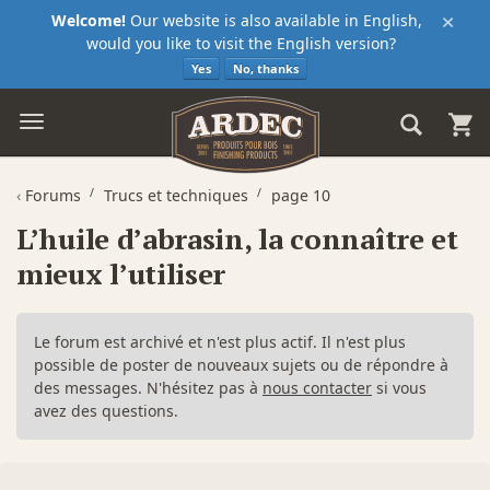
×
Welcome!
Our website is also available in English,
would you like to visit the English version?
Yes
No, thanks
‹
Forums
Trucs et techniques
page 10
L’huile d’abrasin, la connaître et
mieux l’utiliser
Le forum est archivé et n'est plus actif. Il n'est plus
possible de poster de nouveaux sujets ou de répondre à
des messages. N'hésitez pas à
nous contacter
si vous
avez des questions.