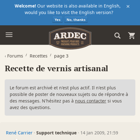
×
Welcome!
Our website is also available in English,
would you like to visit the English version?
Yes
No, thanks
‹
Forums
Recettes
page 3
Recette de vernis artisanal
Le forum est archivé et n'est plus actif. Il n'est plus
possible de poster de nouveaux sujets ou de répondre à
des messages. N'hésitez pas à
nous contacter
si vous
avez des questions.
René Carrier
·
Support technique
·
14 Jan 2009, 21:59