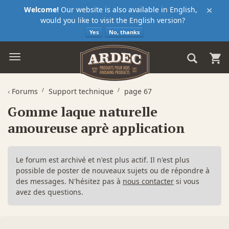
×
Welcome!
Our website is also available in English,
would you like to visit the English version?
Yes
No, thanks
‹
Forums
Support technique
page 67
Gomme laque naturelle
amoureuse aprè application
Le forum est archivé et n'est plus actif. Il n'est plus
possible de poster de nouveaux sujets ou de répondre à
des messages. N'hésitez pas à
nous contacter
si vous
avez des questions.