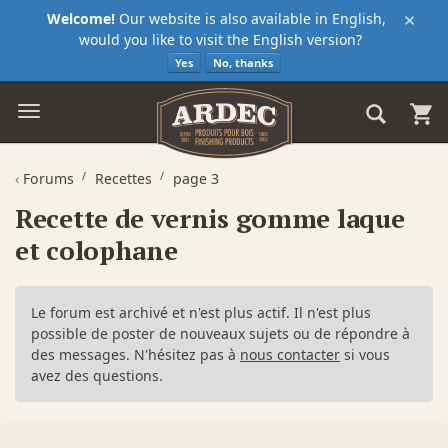
×
Welcome!
Our website is also available in English,
would you like to visit the English version?
Yes
No, thanks
‹
Forums
Recettes
page 3
Recette de vernis gomme laque
et colophane
Le forum est archivé et n'est plus actif. Il n'est plus
possible de poster de nouveaux sujets ou de répondre à
des messages. N'hésitez pas à
nous contacter
si vous
avez des questions.