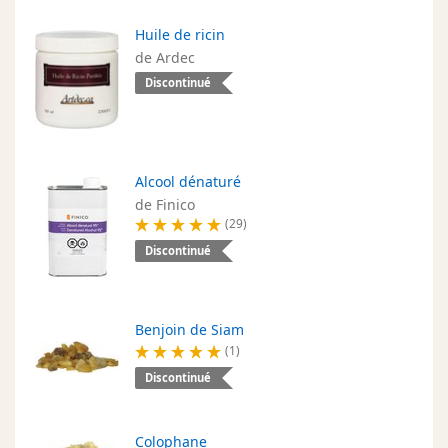
Huile de ricin
de Ardec
Discontinué
Alcool dénaturé
de Finico
(29)
Discontinué
Benjoin de Siam
(1)
Discontinué
Colophane