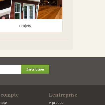
Projets
Inscription
 compte
L'entreprise
mpte
À propos