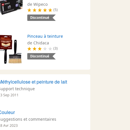
de Wipeco
(5)
Discontinué
Pinceau à teinture
de Chidaca
(3)
Discontinué
Méthylcellulose et peinture de lait
Support technique
13 Sep 2011
Couleur
Suggestions et commentaires
28 Avr 2023