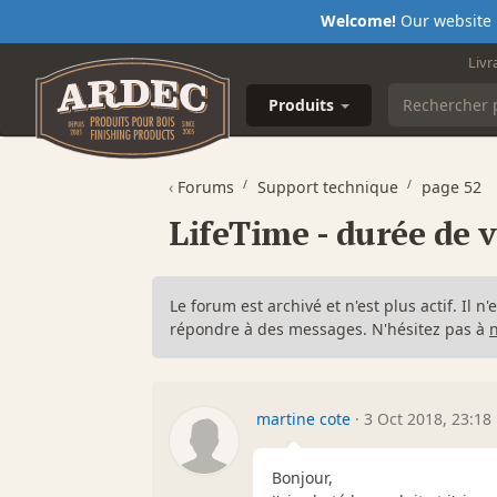
Welcome!
Our website i
Livr
Produits
‹
Forums
Support technique
page 52
LifeTime - durée de v
Le forum est archivé et n'est plus actif. Il 
répondre à des messages. N'hésitez pas à
martine cote
·
3 Oct 2018, 23:18
Bonjour,