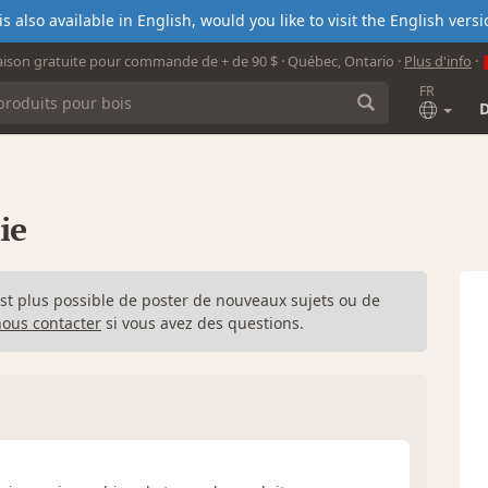
s also available in English, would you like to visit the English ver
aison gratuite pour commande de + de 90 $ · Québec, Ontario ·
Plus d'info
·
FR
ie
n'est plus possible de poster de nouveaux sujets ou de
nous contacter
si vous avez des questions.