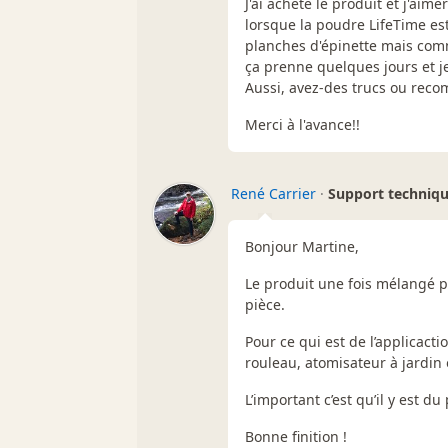
J'ai acheté le produit et j'ai
lorsque la poudre LifeTime est
planches d'épinette mais comm
ça prenne quelques jours et j
Aussi, avez-des trucs ou reco
Merci à l'avance!!
René Carrier
·
Support techniq
Bonjour Martine,
Le produit une fois mélangé 
pièce.
Pour ce qui est de l’applicacti
rouleau, atomisateur à jardin 
L’important c’est qu’il y est d
Bonne finition !