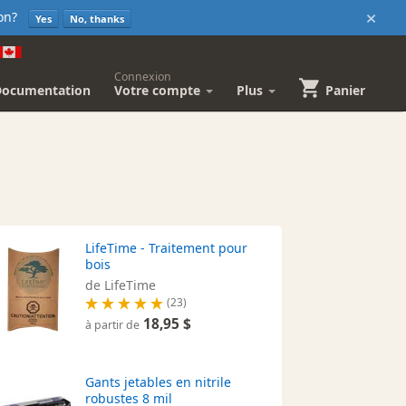
×
sion?
Yes
No, thanks
Connexion
Documentation
Votre compte
Plus
Panier
LifeTime - Traitement pour
bois
de LifeTime
(23)
18,95 $
à partir de
Gants jetables en nitrile
robustes 8 mil