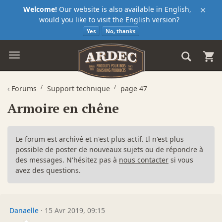
×
Welcome!
Our website is also available in English,
would you like to visit the English version?
Yes
No, thanks
‹
Forums
Support technique
page 47
Armoire en chêne
Le forum est archivé et n'est plus actif. Il n'est plus
possible de poster de nouveaux sujets ou de répondre à
des messages. N'hésitez pas à
nous contacter
si vous
avez des questions.
Danaelle
·
15 Avr 2019, 09:15