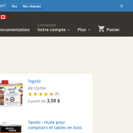
×
sion?
Yes
No, thanks
Connexion
Documentation
Votre compte
Plus
Panier
TopOil
de Osmo
(8)
3,50 $
à partir de
Tavolo - Huile pour
comptoirs et tables en bois