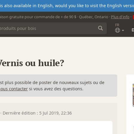
s also available in English, would you like to visit the English ver
aison gratuite pour commande de + de 90 $ · Québec, Ontario ·
Plus d'info
·
FR
ernis ou huile?
n'est plus possible de poster de nouveaux sujets ou de
nous contacter
si vous avez des questions.
·
Dernière édition : 5 Jul 2019, 22:36