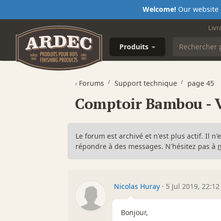
Welcome!
Our website i
Livr
Produits
‹
Forums
Support technique
page 45
Comptoir Bambou - V
Le forum est archivé et n'est plus actif. Il 
répondre à des messages. N'hésitez pas à
Nicolas Huray
·
5 Jul 2019, 22:12
Bonjour,