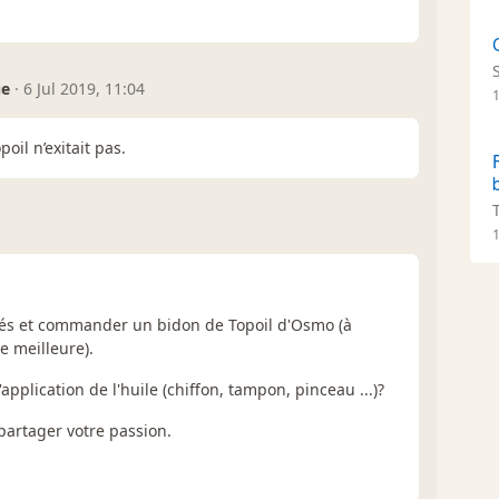
ue
·
6 Jul 2019, 11:04
poil n’exitait pas.
1
visés et commander un bidon de Topoil d'Osmo (à
e meilleure).
pplication de l'huile (chiffon, tampon, pinceau ...)?
partager votre passion.