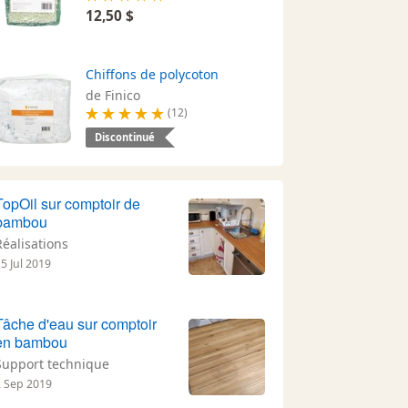
12,50 $
Chiffons de polycoton
de Finico
(12)
Discontinué
TopOil sur comptoir de
bambou
Réalisations
5 Jul 2019
Tâche d'eau sur comptoir
en bambou
Support technique
2 Sep 2019