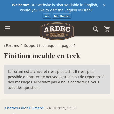
×
Welcome!
Our website is also available in English,
would you like to visit the English version?
Yes
No, thanks
‹
Forums
Support technique
page 45
Finition meuble en teck
Le forum est archivé et n'est plus actif. Il n'est plus
possible de poster de nouveaux sujets ou de répondre à
des messages. N'hésitez pas à
nous contacter
si vous
avez des questions.
Charles-Olivier Simard
·
24 Jul 2019, 12:36