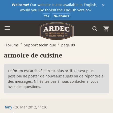
×
Welcome!
Our website is also available in English,
would you like to visit the English version?
Yes
No, thanks
‹
Forums
Support technique
page 80
armoire de cuisine
Le forum est archivé et n'est plus actif. Il n'est plus
possible de poster de nouveaux sujets ou de répondre à
des messages. N'hésitez pas à
nous contacter
si vous
avez des questions.
fany
·
26 Mar 2012, 11:36