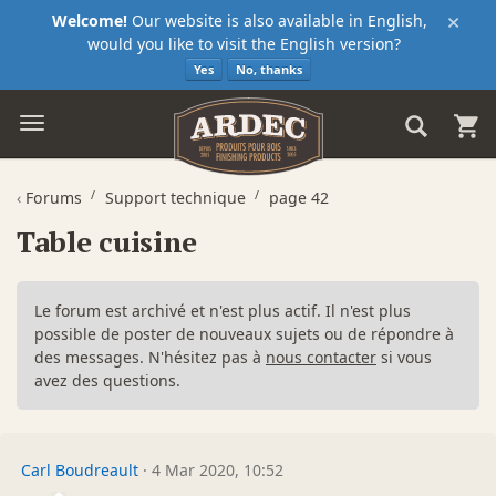
×
Welcome!
Our website is also available in English,
would you like to visit the English version?
Yes
No, thanks
‹
Forums
Support technique
page 42
Table cuisine
Le forum est archivé et n'est plus actif. Il n'est plus
possible de poster de nouveaux sujets ou de répondre à
des messages. N'hésitez pas à
nous contacter
si vous
avez des questions.
Carl Boudreault
·
4 Mar 2020, 10:52