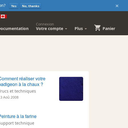
×
sion?
Yes
No, thanks
Connexion
Documentation
Votre compte
Plus
Panier
Comment réaliser votre
badigeon à la chaux ?
Trucs et techniques
23 Aoû 2008
Peinture à la farine
Support technique