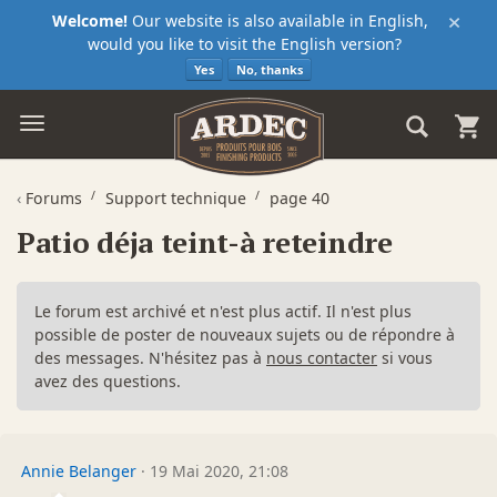
×
Welcome!
Our website is also available in English,
would you like to visit the English version?
Yes
No, thanks
‹
Forums
Support technique
page 40
Patio déja teint-à reteindre
Le forum est archivé et n'est plus actif. Il n'est plus
possible de poster de nouveaux sujets ou de répondre à
des messages. N'hésitez pas à
nous contacter
si vous
avez des questions.
Annie Belanger
·
19 Mai 2020, 21:08