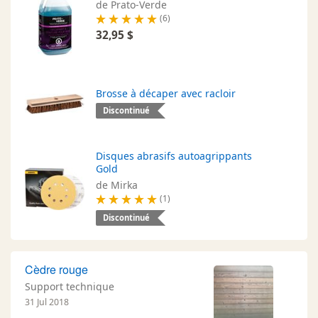
de Prato-Verde
(6)
32,95 $
Brosse à décaper avec racloir
Discontinué
Disques abrasifs autoagrippants
Gold
de Mirka
(1)
Discontinué
Cèdre rouge
Support technique
31 Jul 2018