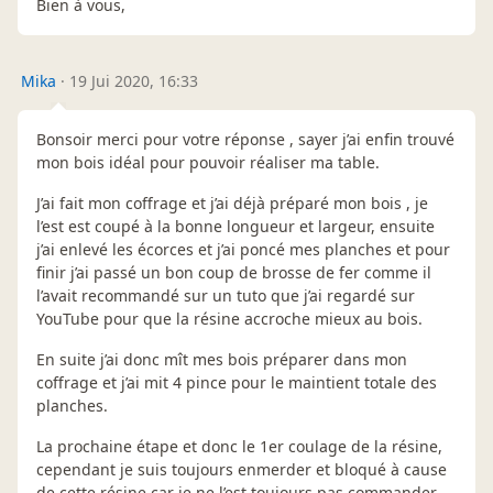
Bien à vous,
Mika
·
19 Jui 2020, 16:33
Bonsoir merci pour votre réponse , sayer j’ai enfin trouvé
mon bois idéal pour pouvoir réaliser ma table.
J’ai fait mon coffrage et j’ai déjà préparé mon bois , je
l’est est coupé à la bonne longueur et largeur, ensuite
j’ai enlevé les écorces et j’ai poncé mes planches et pour
finir j’ai passé un bon coup de brosse de fer comme il
l’avait recommandé sur un tuto que j’ai regardé sur
YouTube pour que la résine accroche mieux au bois.
En suite j’ai donc mît mes bois préparer dans mon
coffrage et j’ai mit 4 pince pour le maintient totale des
planches.
La prochaine étape et donc le 1er coulage de la résine,
cependant je suis toujours enmerder et bloqué à cause
de cette résine car je ne l’est toujours pas commander