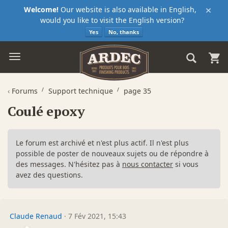
×
Welcome!
Our website is also available in English,
would you like to visit the English version?
Yes
No, thanks
‹
Forums
Support technique
page 35
Coulé epoxy
Le forum est archivé et n'est plus actif. Il n'est plus
possible de poster de nouveaux sujets ou de répondre à
des messages. N'hésitez pas à
nous contacter
si vous
avez des questions.
Claude Renaud
·
7 Fév 2021, 15:43