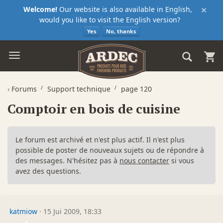
×
Welcome!
Our website is also available in English,
would you like to visit the English version?
Yes
No, thanks
‹
Forums
Support technique
page 120
Comptoir en bois de cuisine
Le forum est archivé et n'est plus actif. Il n'est plus
possible de poster de nouveaux sujets ou de répondre à
des messages. N'hésitez pas à
nous contacter
si vous
avez des questions.
katmiow
·
15 Jui 2009, 18:33