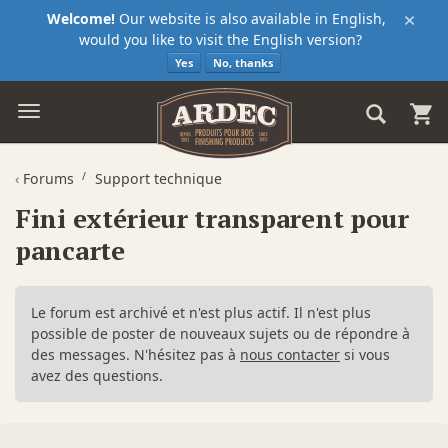
×
Welcome!
Our website is also available in English,
would you like to visit the English version?
Yes
No, thanks
‹
Forums
Support technique
Fini extérieur transparent pour
pancarte
Le forum est archivé et n'est plus actif. Il n'est plus
possible de poster de nouveaux sujets ou de répondre à
des messages. N'hésitez pas à
nous contacter
si vous
avez des questions.