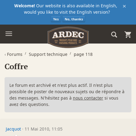
×
Welcome!
Our website is also available in English,
would you like to visit the English version?
Yes
No, thanks
‹
Forums
Support technique
page 118
Coffre
Le forum est archivé et n'est plus actif. Il n'est plus
possible de poster de nouveaux sujets ou de répondre à
des messages. N'hésitez pas à
nous contacter
si vous
avez des questions.
Jacquot
·
11 Mai 2010, 11:05