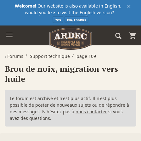
×
Welcome!
Our website is also available in English,
would you like to visit the English version?
Yes
No, thanks
‹
Forums
Support technique
page 109
Brou de noix, migration vers
huile
Le forum est archivé et n'est plus actif. Il n'est plus
possible de poster de nouveaux sujets ou de répondre à
des messages. N'hésitez pas à
nous contacter
si vous
avez des questions.