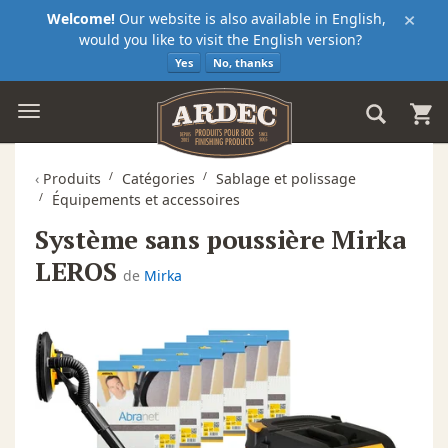
×
Welcome!
Our website is also available in English,
would you like to visit the English version?
Yes
No, thanks
‹
Produits
Catégories
Sablage et polissage
Équipements et accessoires
Système sans poussière Mirka
LEROS
de
Mirka