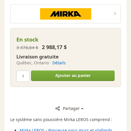
plafonds
Mirka Leros
révolutionnaire
En stock
2 988,17 $
3 378,84 $
Livraison gratuite
Québec, Ontario ·
Détails
Ajouter au panier
Partager
Le système sans poussière Mirka LEROS comprend :
Mirka LEROS - Ponceuse pour murs et plafonds