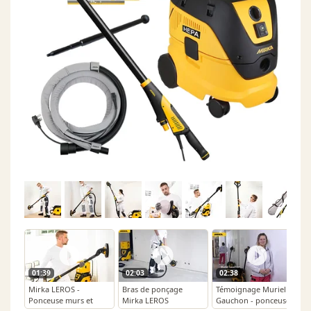
01:39
02:03
02:38
Mirka LEROS -
Bras de ponçage
Témoignage Muriel
Ponceuse murs et
Mirka LEROS
Gauchon - ponceuse