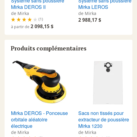
Système sans poussière
Système sans poussière
Mirka DEROS II
Mirka LEROS
de Mirka
de Mirka
(1)
2 988,17 $
2 098,15 $
à partir de
Application myMirka
Produits complémentaires
En plus du ponçage sans poussière, les ponceuses
Mirka sont équipées de capteurs et de la connectivité
Bluetooth® pour permettre un suivi des données de
vitesse et de vibrations en temps réel.
Plus
d'information
Mirka DEROS - Ponceuse
Sacs non tissés pour
orbitale aléatoire
extracteur de poussière
électrique
Mirka 1230
Garantie 2+1
de Mirka
de Mirka