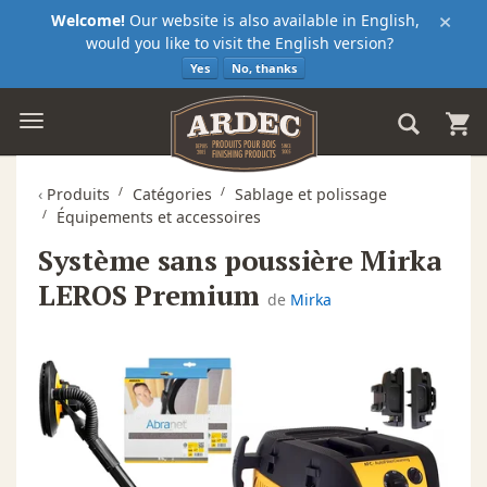
×
Welcome!
Our website is also available in English,
would you like to visit the English version?
Yes
No, thanks
‹
Produits
Catégories
Sablage et polissage
Équipements et accessoires
Système sans poussière Mirka
LEROS Premium
de
Mirka