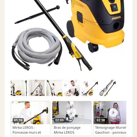
01:39
02:03
02:38
Mirka LEROS -
Bras de ponçage
Témoignage Muriel
Ponceuse murs et
Mirka LEROS
Gauchon - ponceuse