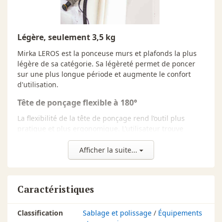
Légère, seulement 3,5 kg
Mirka LEROS est la ponceuse murs et plafonds la plus
légère de sa catégorie. Sa légèreté permet de poncer
sur une plus longue période et augmente le confort
d'utilisation.
Tête de ponçage flexible à 180°
La flexibilité de la tête de ponçage rend l’outil plus
pratique et plus ergonomique. L’utilisateur trouve
naturellement le meilleur angle de travail tout en
sollicitant moins physiquement l’ensemble de son
Afficher la suite...
corps.
Mouvement orbital de 5 mm
Caractéristiques
Grâce au mouvement orbital du plateau, la ponceuse
fait preuve d’une grande maniabilité et suit avec
Classification
Sablage et polissage
/
Équipements
précision les gestes de l’opérateur pour plus d'efficacité