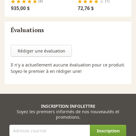
(8)
(1)
Les ponceuses Mirka sont garanties 24 mois contre tous
935,00 $
72,76 $
vices matériels et de fabrication. Enregistrez votre
produit Mirka ( ponceuse, lustreuse ou aspirateur) dans
un délai de 30 jours suivant votre achat pour bénéficier
Évaluations
d'1 an de garantie supplémentaire.
Enregistrement de
la garantie
Rédiger une évaluation
Il n'y a actuellement aucune évaluation pour ce produit.
Soyez-le premier à en rédiger une!
INSCRIPTION INFOLETTRE
Soyez les premiers informés de nos nouveautés et
promotions.
Inscription