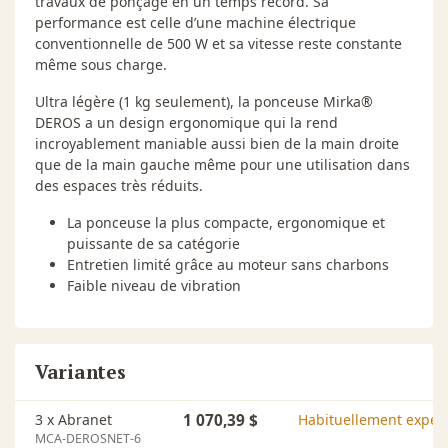
travaux de ponçage en un temps record. Sa
performance est celle d’une machine électrique
Garantie 2+1
conventionnelle de 500 W et sa vitesse reste constante
même sous charge.
Les ponceuses Mirka sont garanties 24 mois contre tous
vices matériels et de fabrication. Enregistrez votre
Ultra légère (1 kg seulement), la ponceuse Mirka®
produit Mirka ( ponceuse, lustreuse ou aspirateur) dans
DEROS a un design ergonomique qui la rend
un délai de 30 jours suivant votre achat pour bénéficier
incroyablement maniable aussi bien de la main droite
d'1 an de garantie supplémentaire.
Enregistrement de
que de la main gauche même pour une utilisation dans
la garantie
des espaces très réduits.
La ponceuse la plus compacte, ergonomique et
puissante de sa catégorie
Entretien limité grâce au moteur sans charbons
Faible niveau de vibration
Variantes
3 x Abranet
1 070,39 $
Habituellement expédi
MCA-DEROSNET-6