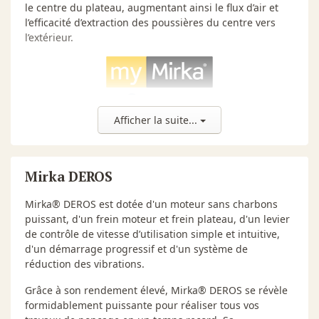
le centre du plateau, augmentant ainsi le flux d’air et
l’efficacité d’extraction des poussières du centre vers
l’extérieur.
Afficher la suite...
Application myMirka
En plus du ponçage sans poussière, les ponceuses
Mirka DEROS
Mirka sont équipées de capteurs et de la connectivité
Bluetooth® pour permettre un suivi des données de
Mirka® DEROS est dotée d'un moteur sans charbons
vitesse et de vibrations en temps réel.
Plus
puissant, d'un frein moteur et frein plateau, d'un levier
d'information
de contrôle de vitesse d’utilisation simple et intuitive,
d'un démarrage progressif et d'un système de
réduction des vibrations.
Grâce à son rendement élevé, Mirka® DEROS se révèle
formidablement puissante pour réaliser tous vos