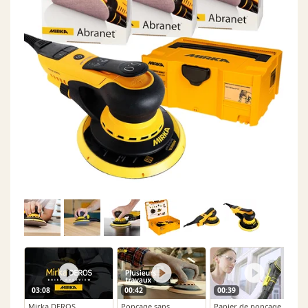
03:08
00:42
00:39
Mirka DEROS
Ponçage sans
Papier de ponçage