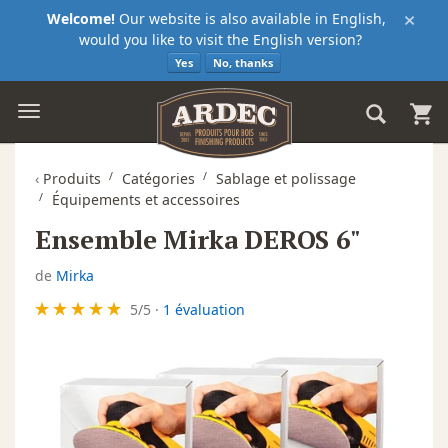
×
Welcome!
Our website is also available in English,
would you like to visit the English version?
Yes
No, thanks
‹
Produits
Catégories
Sablage et polissage
Équipements et accessoires
Ensemble Mirka DEROS 6"
de
Mirka
5
/
5
·
1 évaluation