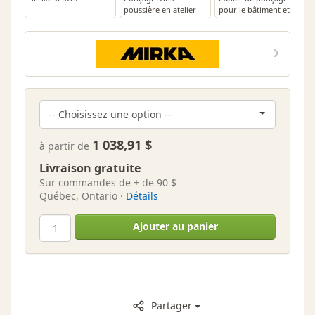
poussière en atelier
pour le bâtiment et le
de menuiserie avec
bois - Mirka Iridium®
Abranet de Mirka
1 038,91 $
à partir de
Livraison gratuite
Sur commandes de + de 90 $
Québec, Ontario ·
Détails
Ajouter au panier
Partager