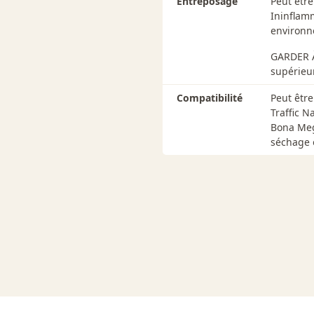
Entreposage
Peut êtr
Ininflam
environn
GARDER À
supérieur
Compatibilité
Peut être
Traffic 
Bona Meg
séchage 