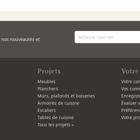
e nos nouveautés et
Projets
Votre
Meubles
Votre co
Planchers
Vos com
Murs, plafonds et boiseries
Enregist
Armoires de cuisine
Évaluer 
Escaliers
Préféren
Tables de cuisine
Votre pro
Tous les projets »