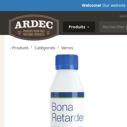
Welcome!
Our website i
Livr
Produits
‹
Produits
Catégories
Vernis