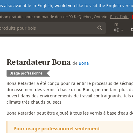
s also available in English, would you like to visit the English ver
aison gratuite pour commande de + de 90 $ · Québec, Ontario ·
Plus d'info
·
FR
Retardateur Bona
de
Bona
Usage professionnel
Bona Retarder a été conçu pour ralentir le processus de sécha
durcissement des vernis à base d'eau Bona, permettant plus d
ouvert dans des environnements de travail contraignants, tels
climats très chauds ou secs.
Bona Retarder peut être ajouté à tous les vernis à base d'eau d
Pour usage professionnel seulement