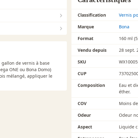
Classification
Vernis po
Marque
Bona
Format
160 ml (5
Vendu depuis
28 sept. 
SKU
WX10005
1 gallon de vernis à base
a Mega ONE ou Bona Domo)
CUP
7370250
ois mélangé, appliquer le
Composition
Eau et di
éther.
COV
Moins de 
Odeur
Odeur no
Aspect
Liquide c