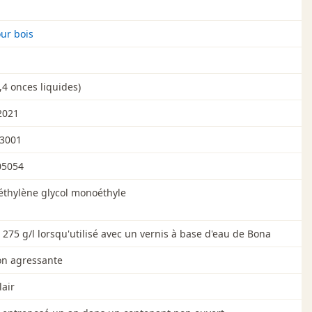
ur bois
,4 onces liquides)
2021
3001
05054
éthylène glycol monoéthyle
275 g/l lorsqu'utilisé avec un vernis à base d'eau de Bona
n agressante
lair