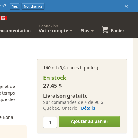
×
sion?
Yes
No, thanks
Connexion
Documentation
Votre compte
Plus
Panier
160 ml (5,4 onces liquides)
En stock
27,45 $
ge et de
e temps
Livraison gratuite
 que des
Sur commandes de + de 90 $
Québec, Ontario ·
Détails
e Bona.
Ajouter au panier