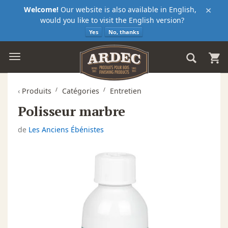
×
Welcome!
Our website is also available in English,
would you like to visit the English version?
Yes
No, thanks
‹
Produits
Catégories
Entretien
Polisseur marbre
de
Les Anciens Ébénistes