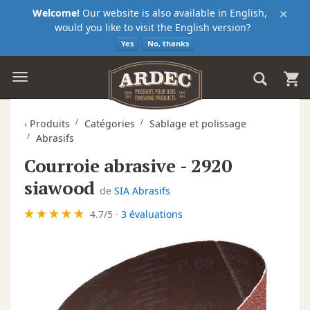
×
Welcome!
Our website is also available in English,
would you like to visit the English version?
Yes
No, thanks
‹
Produits
Catégories
Sablage et polissage
Abrasifs
Courroie abrasive - 2920
siawood
de
SIA Abrasifs
4.7
/
5
·
3 évaluations