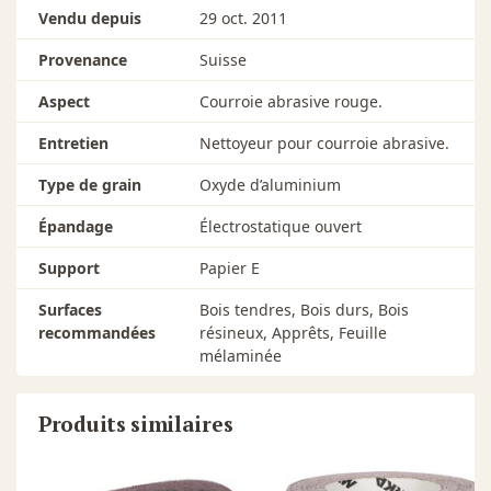
10 unités ·
4x24 grains 080
45,45 $
En stock
Vendu depuis
29 oct. 2011
8037.6118.0080
Provenance
Suisse
10 unités ·
4x24 grains 100
45,45 $
En stock
8037.6118.0100
Aspect
Courroie abrasive rouge.
10 unités ·
4x24 grains 120
45,45 $
En stock
Entretien
Nettoyeur pour courroie abrasive.
8037.6118.0120
Type de grain
Oxyde d’aluminium
Épandage
Électrostatique ouvert
Support
Papier E
Surfaces
Bois tendres, Bois durs, Bois
recommandées
résineux, Apprêts, Feuille
mélaminée
Produits similaires