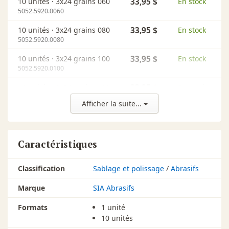
10 unités ·
3x24 grains 060
33,95 $
En stock
5052.5920.0060
10 unités ·
3x24 grains 080
33,95 $
En stock
5052.5920.0080
10 unités ·
3x24 grains 100
33,95 $
En stock
5052.5920.0100
10 unités ·
3x24 grains 120
33,95 $
En stock
5052.5920.0120
Afficher la suite...
10 unités ·
4x24 grains 036
50,95 $
En stock
8037.6118.0036
Caractéristiques
10 unités ·
4x24 grains 040
50,95 $
En stock
8037.6118.0040
Classification
Sablage et polissage
/
Abrasifs
10 unités ·
4x24 grains 050
50,95 $
En stock
8037.6118.0050
Marque
SIA Abrasifs
10 unités ·
4x24 grains 060
45,45 $
En stock
Formats
1 unité
8037.6118.0060
10 unités