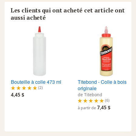
Les clients qui ont acheté cet article ont
aussi acheté
Bouteille à colle 473 ml
Titebond - Colle à bois
originale
(2)
4,45 $
de Titebond
(6)
7,45 $
à partir de