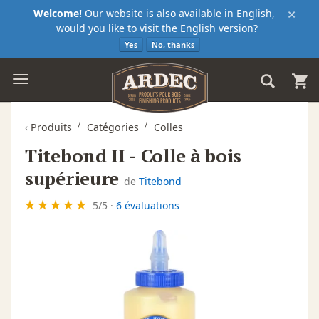
×
Welcome!
Our website is also available in English,
would you like to visit the English version?
Yes
No, thanks
‹
Produits
Catégories
Colles
Titebond II - Colle à bois
supérieure
de
Titebond
5
/
5
·
6 évaluations