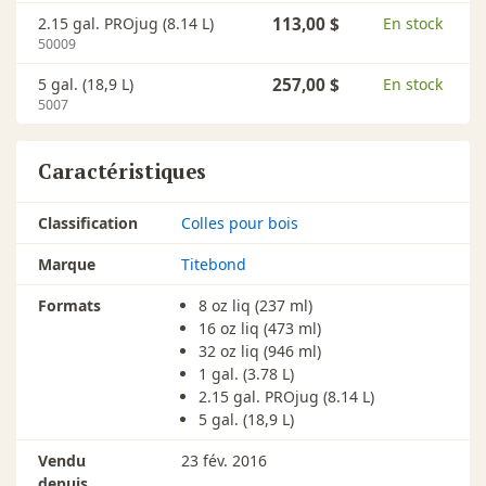
2.15 gal. PROjug (8.14 L)
113,00 $
En stock
50009
5 gal. (18,9 L)
257,00 $
En stock
5007
Caractéristiques
Classification
Colles pour bois
Marque
Titebond
Formats
8 oz liq (237 ml)
16 oz liq (473 ml)
32 oz liq (946 ml)
1 gal. (3.78 L)
2.15 gal. PROjug (8.14 L)
5 gal. (18,9 L)
Vendu
23 fév. 2016
depuis