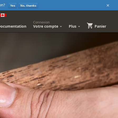
×
sion?
Yes
No, thanks
Connexion
Documentation
Votre compte
Plus
Panier