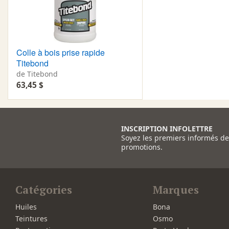
Colle à bois prise rapide
Titebond
de Titebond
63,45 $
INSCRIPTION INFOLETTRE
Soyez les premiers informés d
promotions.
Catégories
Marques
Huiles
Bona
Teintures
Osmo