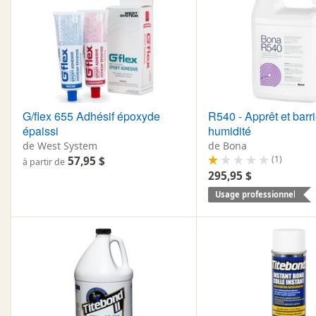
G/flex 655 Adhésif époxyde
R540 - Apprêt et barri
épaissi
humidité
de West System
de Bona
(1)
57,95 $
à partir de
295,95 $
Usage professionnel