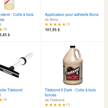
xtend - Colle à bois
Applicateur pour adhésifs Bona
ble
de Bona
(1)
d
(3)
101,95 $
3,45 $
olle Titebond
Titebond II Dark - Colle à bois
foncée
d
(3)
de Titebond
(1)