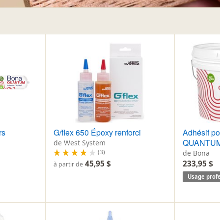
rs
G/flex 650 Époxy renforci
Adhésif po
QUANTUM
de West System
(3)
de Bona
45,95 $
233,95 $
à partir de
Usage profe