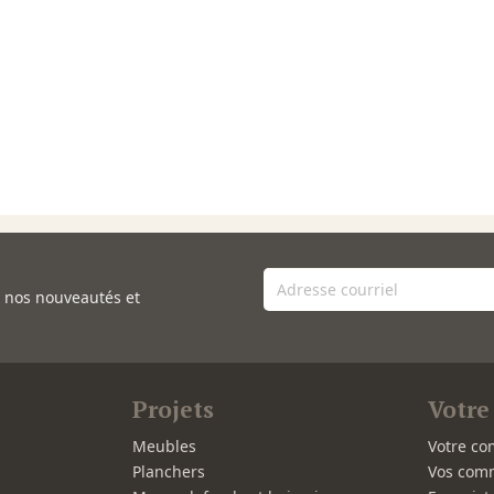
e nos nouveautés et
Projets
Votre
Meubles
Votre co
Planchers
Vos com