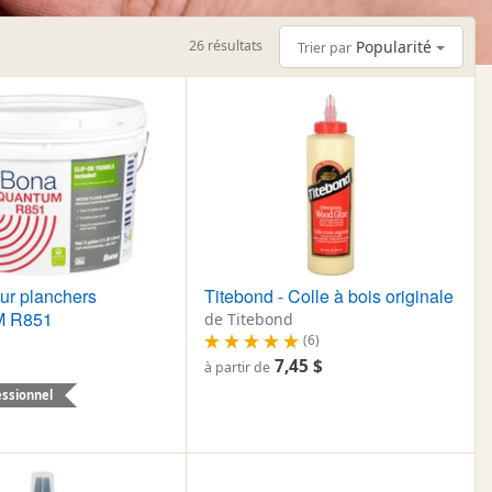
Popularité
26 résultats
Trier par
ur planchers
Titebond - Colle à bois originale
 R851
de Titebond
(6)
7,45 $
à partir de
ssionnel