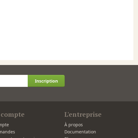
Inscription
 compte
L'entreprise
mpte
À propos
mandes
Documentation