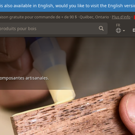
s also available in English, would you like to visit the English ver
aison gratuite pour commande de + de 90 $ · Québec, Ontario ·
Plus d'info
·
FR
 composantes artisanales.