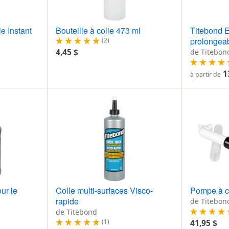
e Instant
Bouteille à colle 473 ml
Titebond E
prolongea
(2)
4,45 $
de Titebon
1
à partir de
ur le
Colle multi-surfaces Visco-
Pompe à c
rapide
de Titebon
de Titebond
(1)
41,95 $