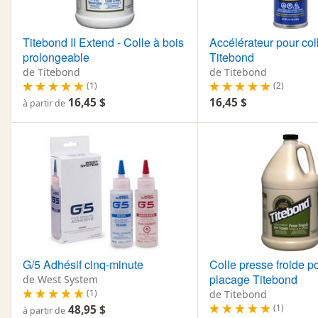
Titebond II Extend - Colle à bois
Accélérateur pour coll
prolongeable
Titebond
de Titebond
de Titebond
(1)
(2)
16,45 $
16,45 $
à partir de
G/5 Adhésif cinq-minute
Colle presse froide po
placage Titebond
de West System
(1)
de Titebond
(1)
48,95 $
à partir de