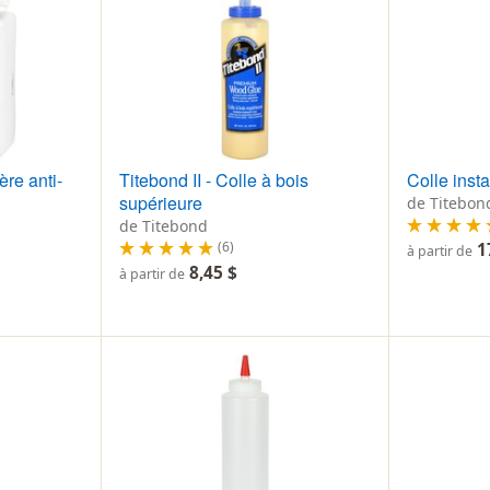
ère anti-
Titebond II - Colle à bois
Colle inst
supérieure
de Titebon
de Titebond
(6)
1
à partir de
8,45 $
à partir de