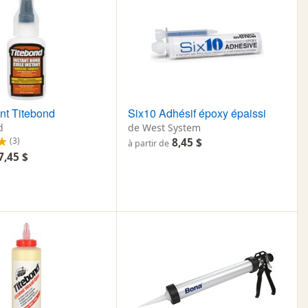
ant Titebond
Six10 Adhésif époxy épaissi
d
de West System
(3)
8,45 $
à partir de
7,45 $