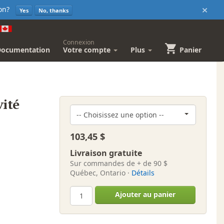
×
sion?
Yes
No, thanks
Connexion
Documentation
Votre compte
Plus
Panier
vité
103,45 $
Livraison gratuite
Sur commandes de + de 90 $
Québec, Ontario ·
Détails
Ajouter au panier