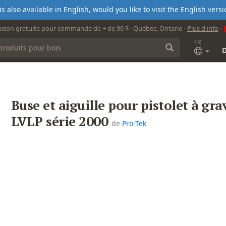
s also available in English, would you like to visit the English ver
aison gratuite pour commande de + de 90 $ · Québec, Ontario ·
Plus d'info
·
FR
Buse et aiguille pour pistolet à gra
LVLP série 2000
de
Pro-Tek