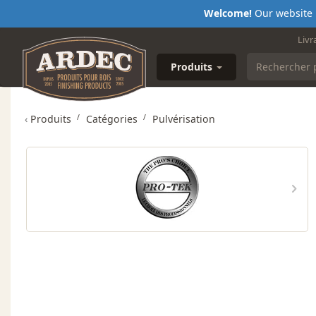
Welcome!
Our website i
Livr
Produits
‹
Produits
Catégories
Pulvérisation