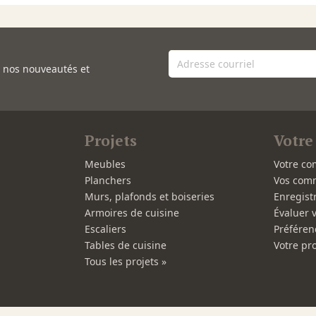
e nos nouveautés et
Projets
Votre
Meubles
Votre co
Planchers
Vos com
Murs, plafonds et boiseries
Enregist
Armoires de cuisine
Évaluer 
Escaliers
Préféren
Tables de cuisine
Votre pro
Tous les projets »