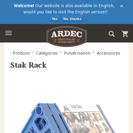
×
Welcome!
Our website is also available in English,
would you like to visit the English version?
Yes
No, thanks
‹
Produits
Catégories
Pulvérisation
Accessoires
Stak Rack