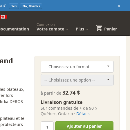
×
sion?
Yes
No, thanks
Connexion
Documentation
Votre compte
Plus
Panier
 and
es plateaux,
32,74 $
à partir de
er lors
 Mirka DEROS
Livraison gratuite
Sur commandes de + de 90 $
Québec, Ontario ·
Détails
plateau et le
 protecteurs
Ajouter au panier