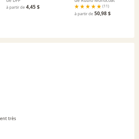
de DFP
de Rubio Monocoat
(11)
4,45 $
à partir de
50,98 $
à partir de
ent très