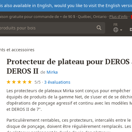
s also available in English, would you like to visit the English ver
aison gratuite pour commande de + de 90 $ · Québec, Ontario ·
Plus d'info
·
FR
ts et accessoires
Protecteur de plateau pour DEROS
DEROS II
de
Mirka
5
/
5
·
3 évaluations
Les protecteurs de plateaux Mirka sont conçus pour empêcher l
équipés de produits de la gamme Net, de s’user et de se déchir
d’opérations de ponçage agressif et continu avec les modèles
et DEROS II de 7".
Particulièrement rentables, ces protecteurs, intercalés entre le 
disque de ponçage, doivent être régulièrement remplacés. Les