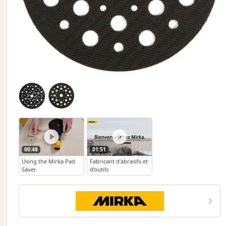
00:48
01:51
Using the Mirka Pad
Fabricant d'abrasifs et
Saver
d'outils
électroportatifs -
MIRKA