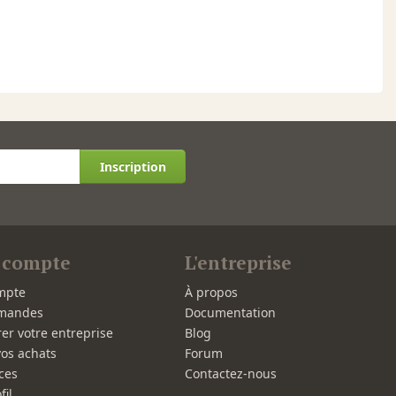
Inscription
 compte
L'entreprise
mpte
À propos
mandes
Documentation
rer votre entreprise
Blog
vos achats
Forum
ces
Contactez-nous
fil