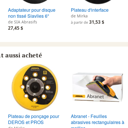
Adaptateur pour disque
Plateau d'interface
non tissé Siavlies 6"
de Mirka
de SIA Abrasifs
31,53 $
à partir de
27,45 $
nt aussi acheté
Plateau de ponçage pour
Abranet - Feuilles
DEROS et PROS
abrasives rectangulaires à