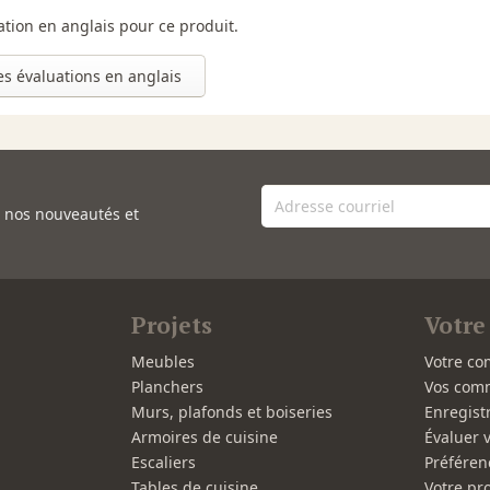
uation en anglais pour ce produit.
les évaluations en anglais
e nos nouveautés et
Projets
Votre
Meubles
Votre co
Planchers
Vos com
Murs, plafonds et boiseries
Enregist
Armoires de cuisine
Évaluer 
Escaliers
Préféren
Tables de cuisine
Votre pro