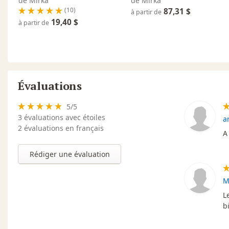
de Mirka
de Mirka
(10)
87,31 $
à partir de
19,40 $
à partir de
Évaluations
5
/
5
3
évaluations avec étoiles
a
2 évaluations en français
A 
Rédiger une évaluation
M
L
b