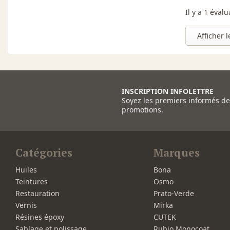
Il y a 1 éval
Afficher 
INSCRIPTION INFOLETTRE
Soyez les premiers informés d
promotions.
Catégories
Marques
Huiles
Bona
Teintures
Osmo
Restauration
Prato-Verde
Vernis
Mirka
Résines époxy
CUTEK
Sablage et polissage
Rubio Monocoat