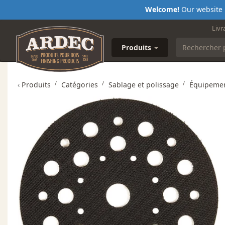
Welcome!
Our website i
Livr
Produits
‹
Produits
Catégories
Sablage et polissage
Équipemen