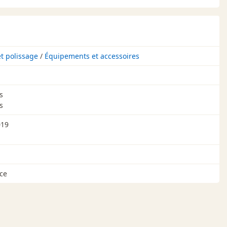
t polissage
/
Équipements et accessoires
s
s
019
ce