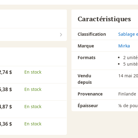
Caractéristiques
Classification
Sablage e
Marque
Mirka
Formats
2 unité
5 unité
2,74 $
En stock
Vendu
14 mai 2
depuis
6,38 $
En stock
Provenance
Finlande
Épaisseur
⅛ de pou
4,87 $
En stock
3,36 $
En stock