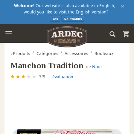
×
Welcome!
Our website is also available in English,
would you like to visit the English version?
Yes
No, thanks
‹
Produits
Catégories
Accessoires
Rouleaux
Manchon Tradition
de
Nour
3
/
5
·
1 évaluation