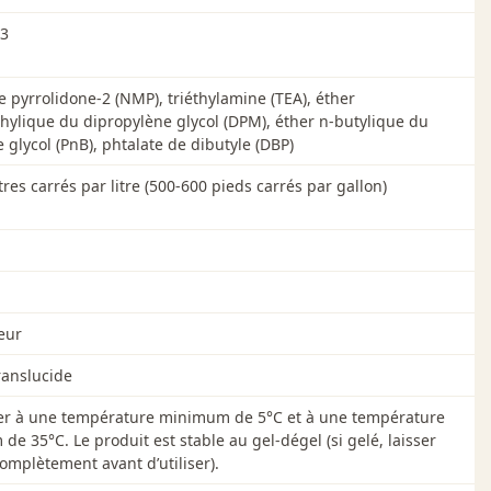
13
 pyrrolidone-2 (NMP), triéthylamine (TEA), éther
lique du dipropylène glycol (DPM), éther n-butylique du
 glycol (PnB), phtalate de dibutyle (DBP)
res carrés par litre (500-600 pieds carrés par gallon)
eur
ranslucide
er à une température minimum de 5°C et à une température
e 35°C. Le produit est stable au gel-dégel (si gelé, laisser
omplètement avant d’utiliser).