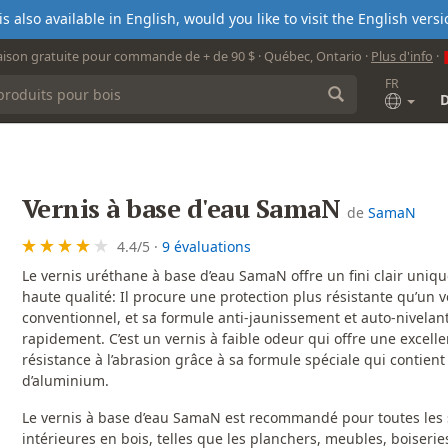
s also available in English, would you like to visit the English ver
aison gratuite pour commande de + de 90 $ · Québec, Ontario ·
Plus d'info
·
FR
Vernis à base d'eau SamaN
de
SamaN
4.4
/
5
·
9 évaluations
Le vernis uréthane à base d’eau SamaN offre un fini clair uniqu
haute qualité: Il procure une protection plus résistante qu’un ve
conventionnel, et sa formule anti-jaunissement et auto-nivelan
rapidement. C’est un vernis à faible odeur qui offre une excelle
résistance à l’abrasion grâce à sa formule spéciale qui contient
d’aluminium.
Le vernis à base d’eau SamaN est recommandé pour toutes les 
intérieures en bois, telles que les planchers, meubles, boiseries