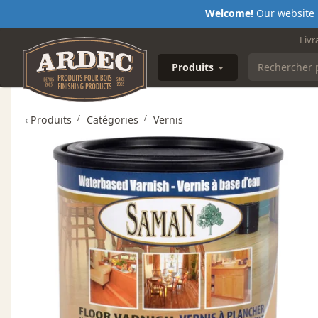
Welcome!
Our website i
Livr
Produits
‹
Produits
Catégories
Vernis