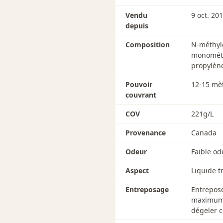
Vendu
9 oct. 20
depuis
Composition
N-méthyle
monométhy
propylène
Pouvoir
12-15 mèt
couvrant
COV
221g/L
Provenance
Canada
Odeur
Faible od
Aspect
Liquide t
Entreposage
Entrepos
maximum d
dégeler c