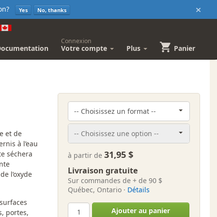
×
sion?
Yes
No, thanks
Connexion
Documentation
Votre compte
Plus
Panier
e et de
rnis à l’eau
31,95 $
te séchera
à partir de
nte
Livraison gratuite
 de l’oxyde
Sur commandes de + de 90 $
Québec, Ontario ·
Détails
surfaces
Ajouter au panier
, portes,