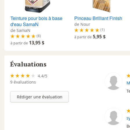
Teinture pour bois à base
Pinceau Brilliant Finish
d'eau SamaN
de Nour
(1)
de SamaN
(8)
5,95 $
à partir de
13,95 $
à partir de
Évaluations
4.4
/
5
9
évaluations
M
T
Rédiger une évaluation
s
B