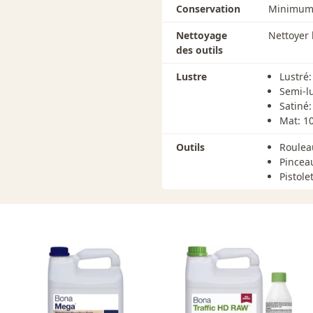
Conservation
Minimum 
Nettoyage
Nettoyer l
des outils
Lustre
Lustré
Semi-l
Satiné
Mat: 1
Outils
Roulea
Pinceau
Pistole