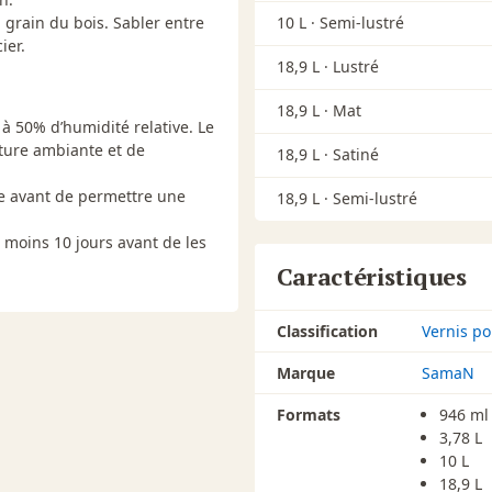
 grain du bois. Sabler entre
10 L ·
Semi-lustré
ier.
18,9 L ·
Lustré
18,9 L ·
Mat
à 50% d’humidité relative. Le
ture ambiante et de
18,9 L ·
Satiné
le avant de permettre une
18,9 L ·
Semi-lustré
 moins 10 jours avant de les
Caractéristiques
Classification
Vernis po
Marque
SamaN
Formats
946 ml
3,78 L
10 L
18,9 L