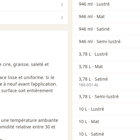
946 ml ·
Lustré
946 ml ·
Mat
946 ml ·
Satiné
946 ml ·
Semi-lustré
3,78 L ·
Lustré
cire, graisse, saleté et
3,78 L ·
Mat
ce lisse et uniforme. Si le
3,78 L ·
Satiné
e à neuf avant l’application.
160-031-4L
a surface soit entièrement
3,78 L ·
Semi-lustré
10 L ·
Lustré
 à une température ambiante
10 L ·
Mat
midité relative entre 30 et
10 L ·
Satiné
n.