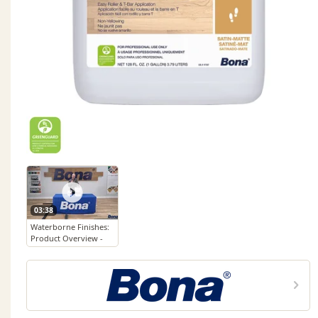
03:38
Waterborne Finishes:
Product Overview -
Domo™