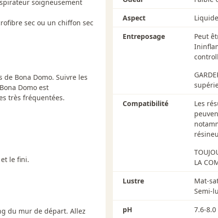
et nettoyer au besoin avec l
'aspirateur soigneusement
coussinets en feutre sous le
Aspect
Liquide
ofibre sec ou un chiffon sec
Entreposage
Peut êt
Ininfl
control
GARDER
s de Bona Domo. Suivre les
supérie
e Bona Domo est
s très fréquentées.
Compatibilité
Les rés
peuvent
notamm
résineu
TOUJOU
t le fini.
LA COM
Lustre
Mat-sat
Semi-lu
pH
7.6-8.0
ong du mur de départ. Allez