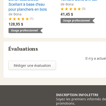
Scellant à base d'eau
de Bona
pour planchers en bois
(3)
de Bona
41,45 $
(1)
Usage professionnel
128,95 $
Usage professionnel
Évaluations
Il n'y a act
Rédiger une évaluation
INSCRIPTION INFOLETTRE
Soyez les premiers informés d
promotions.