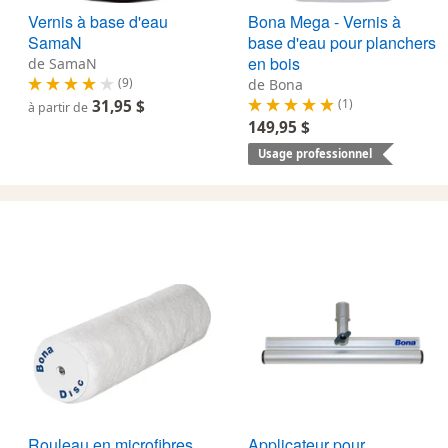
Vernis à base d'eau
Bona Mega - Vernis à
SamaN
base d'eau pour planchers
en bois
de SamaN
(9)
de Bona
(1)
31,95 $
à partir de
149,95 $
Usage professionnel
Rouleau en microfibres
Applicateur pour