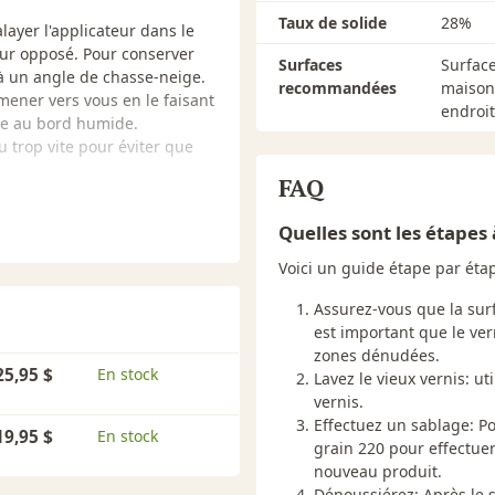
Taux de solide
28%
layer l'applicateur dans le
mur opposé. Pour conserver
Surfaces
Surface
à un angle de chasse-neige.
recommandées
maison
amener vers vous en le faisant
endroit 
èle au bord humide.
 trop vite pour éviter que
FAQ
7 à 56 m² (500-600 pi.ca)
 TROP FINE.
Quelles sont les étapes 
s. Un taux d'humidité élevé
age (conditions recommandées
Voici un guide étape par étap
tive comprise entre 40 à 60 %.
 couches intermédiaires. Entre
Assurez-vous que la surf
nt avec un feutre de
est important que le vern
illé avec de l'eau).
zones dénudées.
25,95 $
En stock
Lavez le vieux vernis: ut
vernis.
Effectuez un sablage: P
ona, sauf si plus de 48
19,95 $
En stock
grain 220 pour effectuer
écédente. Pour des résultats
nouveau produit.
ide d’un plateau multidisque
Dépoussiérez: Après le s