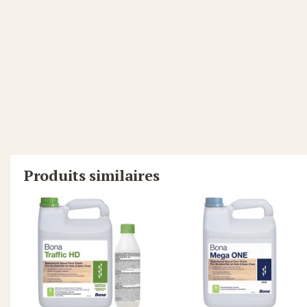
Bona et de papiers abrasif Bona Diamond au grain 180 à 240
plancher sablé à l'aide de la machine Bona PowerScrubber ou 
tampons de dépoussiérage secs en microfibres de Bona (ou 
de l'eau). Lors de l'utilisation de scellants à base de solvant
l'aspirateur et épousseter avant d'appliquer le vernis.
Revernissage
S’assurer que le plancher est exempt de cire, de finition et de 
contaminants, utiliser le système complet de Bona Recoat Sy
l'adhérence. Sinon, suivez le processus Bona Prep. Une mau
produire si ces processus de recouvrement ne sont pas respec
Produits similaires