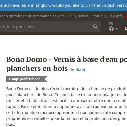
s also available in English, would you like to visit the English ver
aison gratuite pour commande de + de 90 $ · Québec, Ontario ·
Plus d'info
·
FR
Bona Domo - Vernis à base d'eau p
planchers en bois
de
Bona
Usage professionnel
Bona Domo est le plus récent membre de la famille de produits 
pour planchers de Bona. Ce fini à base d'eau pour usage résiden
utiliser et à faible trafic est facile à abraser et offre une formu
rapide. Facile et tolérant à appliquer avec un rouleau ou une ba
cette formulation monocomposante et non jaunissante compren
propriétés essentielles pour la finition et la protection des pla
bois.