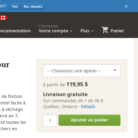
×
sion?
Yes
No, thanks
Connexion
Documentation
Votre compte
Plus
Panier
our
119,95 $
à partir de
Livraison gratuite
de finition
Sur commandes de + de 90 $
tiel facile à
Québec, Ontario ·
Détails
le à séchage
rre en T,
Ajouter au panier
d toutes les
nchers en