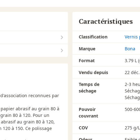
plancher n'a pas été testée.
Caractéristiques
Durcissement
Classification
Vernis 
Le processus de durcissement
100 % après 3 jours). Le planc
Marque
Bona
susceptible d'être éraflé ou 
replacer les meubles (avec so
Format
3.79 L 
plancher n'est pas complète
Vendu depuis
22 déc.
Nettoyage
Temps de
2-3 he
Les outils d'application doiv
séchage
Séchag
hermétique. Éliminer l'absorb
 d'association reconnues par
Séchag
conformément aux réglementat
 papier abrasif au grain 80 à
Pouvoir
500-600
Entretien du plancher
 grain 80 à 120. Pour un
couvrant
Utiliser uniquement une vadr
 abrasif au grain 80 à 120,
COV
275 g/L
nettoyage pendant la premièr
n 120 à 150. Ce polissage
pour éviter la saleté et la sa
Odeur
Faible