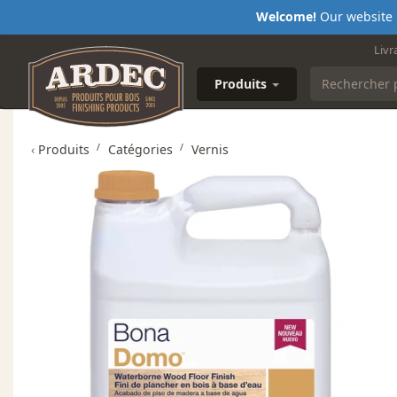
Welcome!
Our website i
Livr
Produits
‹
Produits
Catégories
Vernis