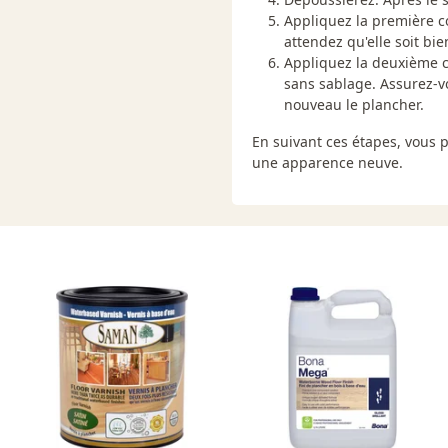
. Nettoyer soigneusement le
Appliquez la première c
passer l'aspirateur et les
attendez qu'elle soit bi
légèrement humidifiés avec
Appliquez la deuxième 
s, TOUJOURS sabler, passer
sans sablage. Assurez-vo
nouveau le plancher.
En suivant ces étapes, vous p
résidus huileux. S’il y a des
une apparence neuve.
stem pour assurer
vaise adhérence peut se
tés et si la compatibilité du