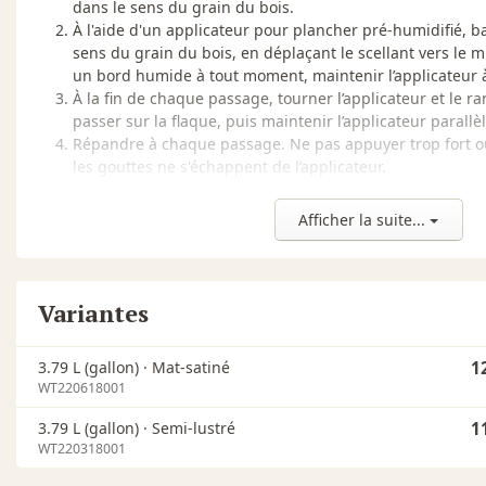
dans le sens du grain du bois.
À l'aide d'un applicateur pour plancher pré-humidifié, ba
sens du grain du bois, en déplaçant le scellant vers le 
un bord humide à tout moment, maintenir l’applicateur 
À la fin de chaque passage, tourner l’applicateur et le r
passer sur la flaque, puis maintenir l’applicateur parall
Répandre à chaque passage. Ne pas appuyer trop fort ou
les gouttes ne s'échappent de l’applicateur.
VEUILLER RESPECTER LA COUVERTURE RECOMMANDÉE DE 4
par 3.79 LITRES (1 GALLON) NE PAS ÉTENDRE EN COUCHE
Afficher la suite...
Laisser sécher chaque couche d’enduit entre 2 à 3 heure
et / température basse prolongeront le temps de séch
entre 18º et 27 ºC (65º F et 80 ºF) avec une humidité rela
Pour obtenir de meilleurs résultats, voir le sablage des
Variantes
les couches, passer l’aspirateur et essuyer soigneuseme
dépoussiérage Bona en microfibre (sec ou légèrement mou
3.79 L (gallon) ·
Mat-satiné
1
Sablage des couches intermédiaires :
WT220618001
Il n'est pas nécessaire de sabler le scellant à base d’eau de B
3.79 L (gallon) ·
Semi-lustré
1
heures se sont écoulées depuis l'application de la couche pr
WT220318001
plus lisses, sabler entre chaque couche, le cas échéant, à l’a