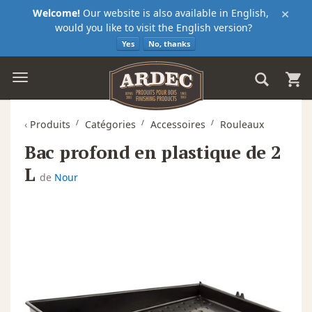
×
Welcome!
Our website is also available in English,
would you like to visit the English version?
Yes
No, thanks
‹
Produits
Catégories
Accessoires
Rouleaux
Bac profond en plastique de 2
L
de
Nour