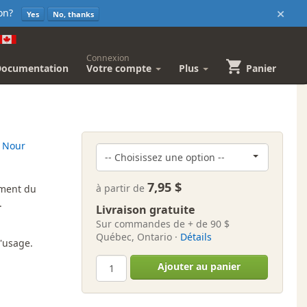
×
sion?
Yes
No, thanks
Connexion
Documentation
Votre compte
Plus
Panier
e
Nour
7,95 $
à partir de
ement du
.
Livraison gratuite
Sur commandes de + de 90 $
Québec, Ontario ·
Détails
'usage.
Ajouter au panier