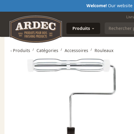
Welcome!
Our website i
Livr
Produits
‹
Produits
Catégories
Accessoires
Rouleaux