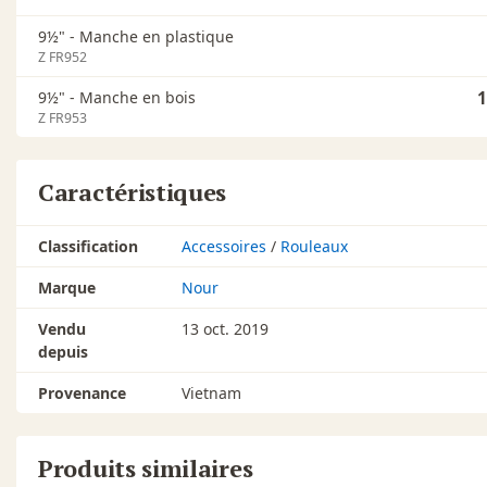
9½" - Manche en plastique
Z FR952
9½" - Manche en bois
1
Z FR953
Caractéristiques
Classification
Accessoires
/
Rouleaux
Marque
Nour
Vendu
13 oct. 2019
depuis
Provenance
Vietnam
Produits similaires