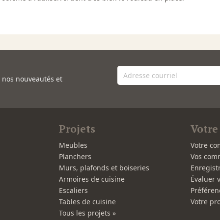
e nos nouveautés et
Projets
Votre
Meubles
Votre co
Planchers
Vos com
Murs, plafonds et boiseries
Enregist
Armoires de cuisine
Évaluer 
Escaliers
Préféren
Tables de cuisine
Votre pro
Tous les projets »