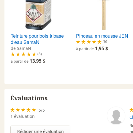
Teinture pour bois à base
Pinceau en mousse JEN
d'eau SamaN
(6)
de SamaN
1,95 $
à partir de
(8)
13,95 $
à partir de
Évaluations
5
/
5
1
évaluation
C
R
Rédiger une évaluation
p