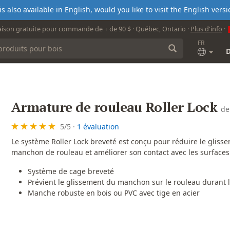
s also available in English, would you like to visit the English ver
aison gratuite pour commande de + de 90 $ · Québec, Ontario ·
Plus d'info
·
FR
Armature de rouleau Roller Lock
d
5
/
5
·
1 évaluation
Le système Roller Lock breveté est conçu pour réduire le gliss
manchon de rouleau et améliorer son contact avec les surfaces
Système de cage breveté
Prévient le glissement du manchon sur le rouleau durant l
Manche robuste en bois ou PVC avec tige en acier