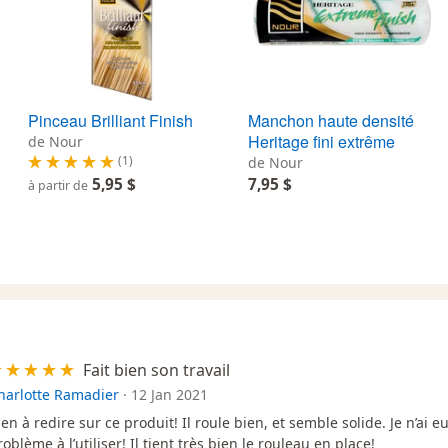
Pinceau Brilliant Finish
Manchon haute densité
Heritage fini extrême
de Nour
(1)
de Nour
5,95 $
7,95 $
à partir de
Fait bien son travail
harlotte Ramadier
·
12 Jan 2021
ien à redire sur ce produit! Il roule bien, et semble solide. Je n’ai 
roblème à l’utiliser! Il tient très bien le rouleau en place!