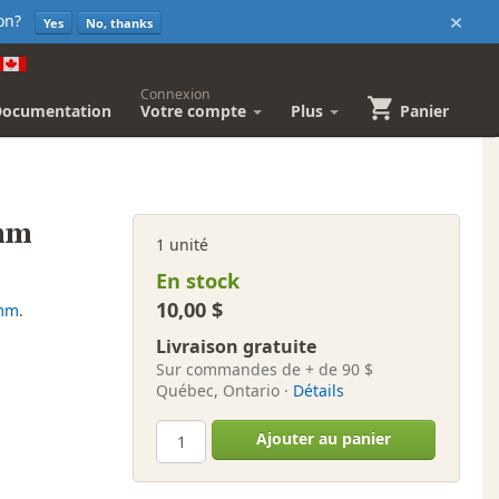
×
sion?
Yes
No, thanks
Connexion
Documentation
Votre compte
Plus
Panier
 mm
1 unité
En stock
10,00 $
 mm
.
Livraison gratuite
Sur commandes de + de 90 $
Québec, Ontario ·
Détails
Ajouter au panier