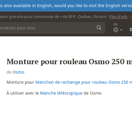
s also available in English, would you like to visit the English ver
aison gratuite pour commande de + de 90 $ · Québec, Ontario ·
Plus d'info
·
FR
Monture pour rouleau Osmo 250
de
Osmo
Monture pour
Manchon de rechange pour rouleau Osmo 250
À utiliser avec le
Manche téléscopique
de Osmo