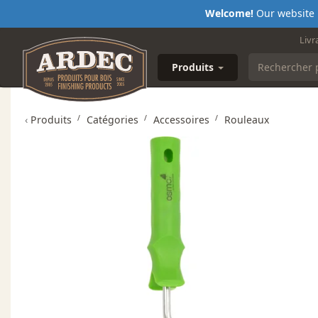
Welcome!
Our website i
Livr
Produits
‹
Produits
Catégories
Accessoires
Rouleaux