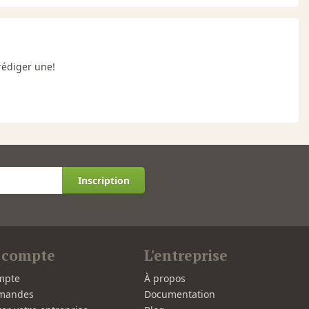
rédiger une!
Inscription
 compte
L'entreprise
mpte
À propos
mandes
Documentation