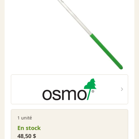
1 unité
En stock
48,50 $