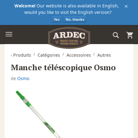
×
Welcome!
Our website is also available in English,
would you like to visit the English version?
Yes
No, thanks
‹
Produits
Catégories
Accessoires
Autres
Manche téléscopique Osmo
de
Osmo