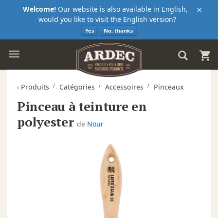
×
Welcome!
Our website is also available in English,
would you like to visit the English version?
Yes
No, thanks
‹
Produits
Catégories
Accessoires
Pinceaux
Pinceau à teinture en
polyester
de
Nour