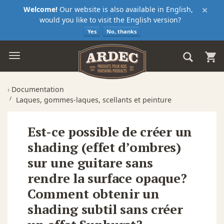
×
Welcome!
Our website is also available in English,
would you like to visit the English version?
Yes
No, thanks
‹
Documentation
Laques, gommes-laques, scellants et peinture
Est-ce possible de créer un
shading (effet d’ombres)
sur une guitare sans
rendre la surface opaque?
Comment obtenir un
shading subtil sans créer